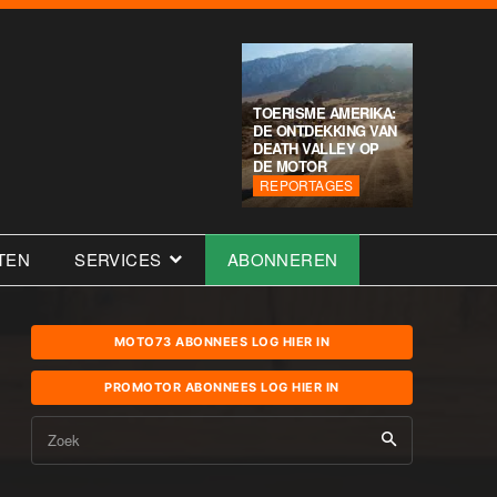
TOERISME AMERIKA:
DE ONTDEKKING VAN
DEATH VALLEY OP
DE MOTOR
REPORTAGES
TEN
SERVICES
ABONNEREN
MOTO73 ABONNEES LOG HIER IN
PROMOTOR ABONNEES LOG HIER IN
Zoek