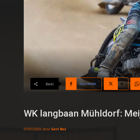
Facebook
X
Deel
WK langbaan Mühldorf: Meije
door
Gert Bos
07/07/2025