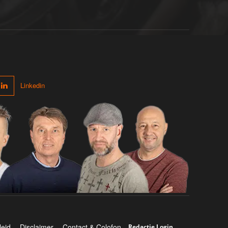
Linkedin
leid
Disclaimer
Contact & Colofon
Redactie Login