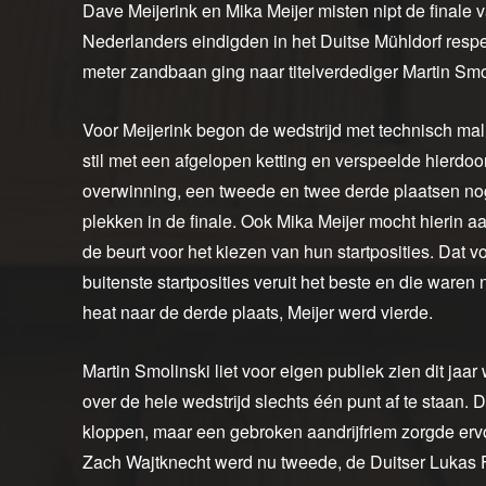
Dave Meijerink en Mika Meijer misten nipt de finale
Nederlanders eindigden in het Duitse Mühldorf respe
meter zandbaan ging naar titelverdediger Martin Smo
Voor Meijerink begon de wedstrijd met technisch malh
stil met een afgelopen ketting en verspeelde hierdo
overwinning, een tweede en twee derde plaatsen no
plekken in de finale. Ook Mika Meijer mocht hierin 
de beurt voor het kiezen van hun startposities. Dat
buitenste startposities veruit het beste en die waren n
heat naar de derde plaats, Meijer werd vierde.
Martin Smolinski liet voor eigen publiek zien dit jaa
over de hele wedstrijd slechts één punt af te staan. D
kloppen, maar een gebroken aandrijfriem zorgde ervoo
Zach Wajtknecht werd nu tweede, de Duitser Lukas 