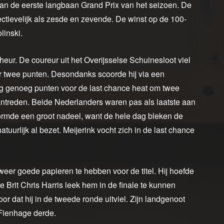
 van de eerste langbaan Grand Prix van het seizoen. De
ctievelijk als zesde en zevende. De winst op de 100-
linski.
eur. De coureur uit het Overijsselse Schuinesloot viel
or twee punten. Desondanks scoorde hij via een
g genoeg punten voor de last chance heat om twee
aantreden. Beide Nederlanders waren pas als laatste aan
 vormde een groot nadeel, want de hele dag bleken de
atuurlijk al bezet. Meijerink vocht zich in de last chance
r weer goede papieren te hebben voor de titel. Hij hoefde
e Brit Chris Harris leek hem in de finale te kunnen
r dat hij in de tweede ronde uitviel. Zijn landgenoot
Fienhage derde.