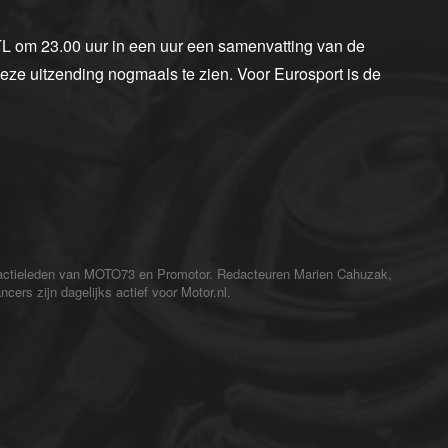
TL om 23.00 uur in een uur een samenvatting van de
deze uitzending nogmaals te zien. Voor Eurosport is de
redactieleden van MOTO73 en Promotor. Redacteuren Marien Cahuzak,
cers zijn dagelijks actief voor Motor.nl.