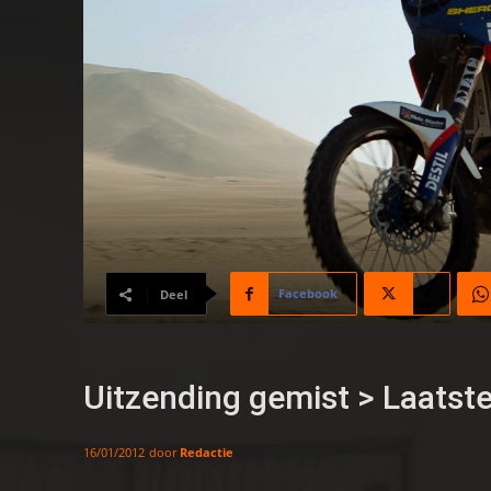
Facebook
X
Deel
Uitzending gemist > Laatst
door
Redactie
16/01/2012