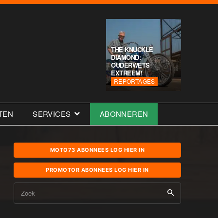
THE KNUCKLE
DIAMOND:
OUDERWETS
EXTREEM!
REPORTAGES
TEN
SERVICES
ABONNEREN
MOTO73 ABONNEES LOG HIER IN
PROMOTOR ABONNEES LOG HIER IN
Zoek