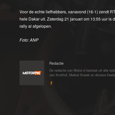
Voor de echte liefhebbers, vanavond (16-1) zendt R
hele Dakar uit. Zaterdag 21 januari om 13:55 uur is 
rally al afgelopen.
Foto: ANP
Redactie
De redactie van Motor.nl bestaat uit alle 
Jan Kruithof, Maikel Sneek en diverse freelan