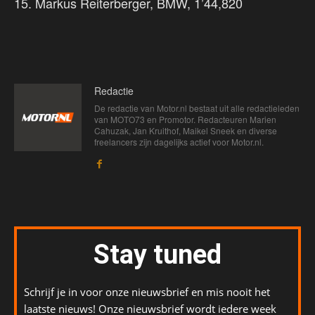
15. Markus Reiterberger, BMW, 1’44,820
Redactie
De redactie van Motor.nl bestaat uit alle redactieleden
van MOTO73 en Promotor. Redacteuren Marien
Cahuzak, Jan Kruithof, Maikel Sneek en diverse
freelancers zijn dagelijks actief voor Motor.nl.
Stay tuned
Schrijf je in voor onze nieuwsbrief en mis nooit het
laatste nieuws! Onze nieuwsbrief wordt iedere week