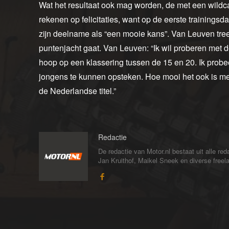
Wat het resultaat ook mag worden, de met een wild
rekenen op felicitaties, want op de eerste trainingsdag 
zijn deelname als “een mooie kans”. Van Leuven tr
puntenjacht gaat. Van Leuven: “Ik wil proberen met de
hoop op een klassering tussen de 15 en 20. Ik probee
jongens te kunnen opsteken. Hoe mooi het ook is met 
de Nederlandse titel.”
Redactie
De redactie van Motor.nl bestaat uit alle 
Jan Kruithof, Maikel Sneek en diverse freelan