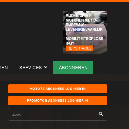
RIJDEN OP A1-
MOTOREN MET B-
RIJBEWIJS:
LEVENSGEVAARLIJK
OF
MOBILITEITSOPLOSS
ING?
REPORTAGES
TEN
SERVICES
ABONNEREN
MOTO73 ABONNEES LOG HIER IN
PROMOTOR ABONNEES LOG HIER IN
Zoek