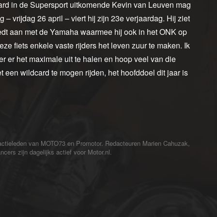
card in de Supersport uitkomende Kevin van Leuven mag
– vrijdag 26 april – viert hij zijn 23e verjaardag. Hij ziet
eedt aan met de Yamaha waarmee hij ook in het ONK op
ze fiets enkele vaste rijders het leven zuur te maken. Ik
r er het maximale uit te halen en hoop veel van die
een wildcard te mogen rijden, het hoofddoel dit jaar is
redactieleden van MOTO73 en Promotor. Redacteuren Marien Cahuzak,
cers zijn dagelijks actief voor Motor.nl.