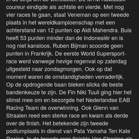
coureur eindigde als achtste en vierde. Met nog
vier races te gaan, staat Veneman op een tweede
plaats in het wereldkampioenschap met een
achterstand van 12 punten op Aldi Mahendra. Buis
heeft 53 punten minder dan de Indonesiër en is
nog niet kansloos. Ruben Bijman scoorde geen
punten in Frankrijk. De eerste World Supersport-
race werd vanwege hevige regenval op zaterdag
uitgesteld naar zondagmorgen. Ook op dat
moment waren de omstandigheden verraderlijk.
Op de opdrogende baan bleken slicks de beste
bandenkeuze te zijn. De Fin Niki Tuuli ging hier het
slimst mee om en bezorgde het Nederlandse EAB
Racing Team de overwinning. Ook Glenn van
Straalen reed een sterke race en kwam als derde
over de finish. Het betekende zijn tweede
podiumplaats in dienst van Pata Yamaha Ten Kate
Racing. In de tweede race finishte Van Straalen als