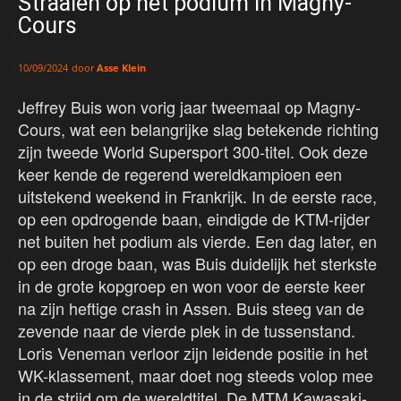
Straalen op het podium in Magny-
Cours
door
Asse Klein
10/09/2024
Jeffrey Buis won vorig jaar tweemaal op Magny-
Cours, wat een belangrijke slag betekende richting
zijn tweede World Supersport 300-titel. Ook deze
keer kende de regerend wereldkampioen een
uitstekend weekend in Frankrijk. In de eerste race,
op een opdrogende baan, eindigde de KTM-rijder
net buiten het podium als vierde. Een dag later, en
op een droge baan, was Buis duidelijk het sterkste
in de grote kopgroep en won voor de eerste keer
na zijn heftige crash in Assen. Buis steeg van de
zevende naar de vierde plek in de tussenstand.
Loris Veneman verloor zijn leidende positie in het
WK-klassement, maar doet nog steeds volop mee
in de strijd om de wereldtitel. De MTM Kawasaki-