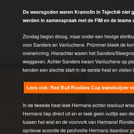
De weersgoden waren Kramolin in Tsjechië niet go
werden in samenspraak met de FIM en de teams de
Zondag begon droog, maar onder een hevige stortbui
voor Sanders en Vanluchene. Prümmer bleek de koning
overwinning. Hierachter waren het Sanders/Steegma
weggaven. Achter Sanders kwam Vanluchene op ple
kenden een slechte start in de eerste heat en vielen 
Red Bull Rookies Cup kweekvijver 
In de tweede heat leek Hermans echter resoluut wraa
Hermans liep direct uit en er leek geen vuiltje aan de
tussen het wiel en de voorvork van Hermans! Ronde
opnieuw scoorde de pechvolle Hermans daardoor gee