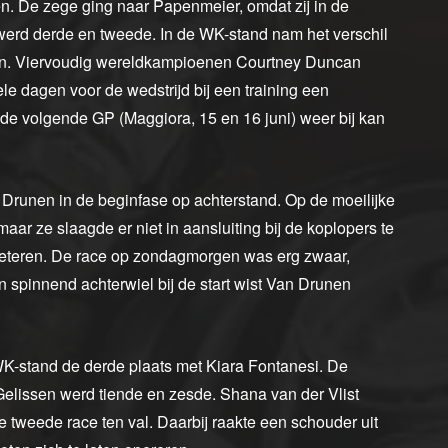
n. De zege ging naar Papenmeier, omdat zij in de
erd derde en tweede. In de WK-stand nam het verschil
ten. Viervoudig wereldkampioenen Courtney Duncan
le dagen voor de wedstrijd bij een training een
ij de volgende GP (Maggiora, 15 en 16 juni) weer bij kan
n Drunen in de beginfase op achterstand. Op de moeilijke
maar ze slaagde er niet in aansluiting bij de koplopers te
rbeteren. De race op zondagmorgen was erg zwaar,
 spinnend achterwiel bij de start wist Van Drunen
e WK-stand de derde plaats met Kiara Fontanesi. De
Gelissen werd tiende en zesde. Shana van der Vlist
tweede race ten val. Daarbij raakte een schouder uit