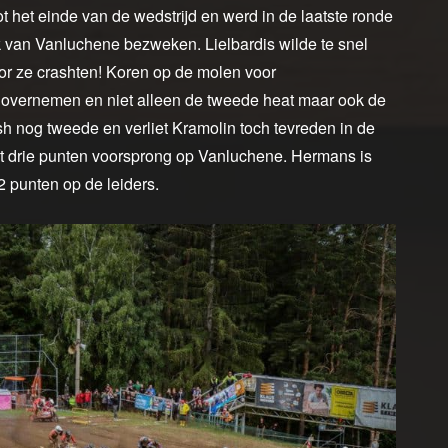
 het einde van de wedstrijd en werd in de laatste ronde
uk van Vanluchene bezweken. Lielbardis wilde te snel
door ze crashten! Koren op de molen voor
 overnemen en niet alleen de tweede heat maar ook de
h nog tweede en verliet Kramolin toch tevreden in de
t drie punten voorsprong op Vanluchene. Hermans is
2 punten op de leiders.