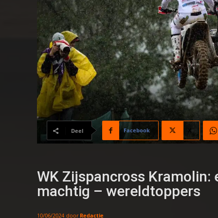
Facebook
X
Deel
WK Zijspancross Kramolin: 
machtig – wereldtoppers
door
Redactie
10/06/2024