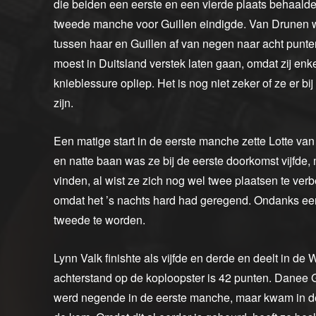
die beiden een eerste en een vierde plaats behaalde
tweede manche voor Guillen eindigde. Van Drunen w
tussen haar en Guillen af van negen naar acht pun
moest in Duitsland verstek laten gaan, omdat zij enke
knieblessure opliep. Het is nog niet zeker of ze er b
zijn.
Een matige start in de eerste manche zette Lotte va
en natte baan was ze bij de eerste doorkomst vijfde, 
vinden, al wist ze zich nog wel twee plaatsen te ve
omdat het ’s nachts hard had geregend. Ondanks een
tweede te worden.
Lynn Valk finishte als vijfde en derde en deelt in d
achterstand op de koploopster is 42 punten. Danee 
werd negende in de eerste manche, maar kwam in de 