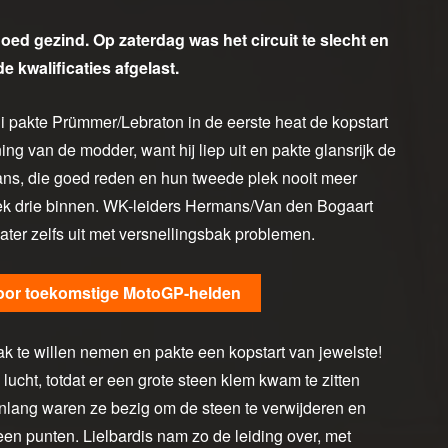
ed gezind. Op zaterdag was het circuit te slecht en
 kwalificaties afgelast.
 pakte Prümmer/Lebraton in de eerste heat de kopstart
 van de modder, want hij liep uit en pakte glansrijk de
ns, die goed reden en hun tweede plek nooit meer
k drie binnen. WK-leiders Hermans/Van den Bogaart
later zelfs uit met versnellingsbak problemen.
voor toekomstige MotoGP-helden
k te willen nemen en pakte een kopstart van jewelste!
 lucht, totdat er een grote steen klem kwam te zitten
nlang waren ze bezig om de steen te verwijderen en
n punten. Lielbardis nam zo de leiding over, met