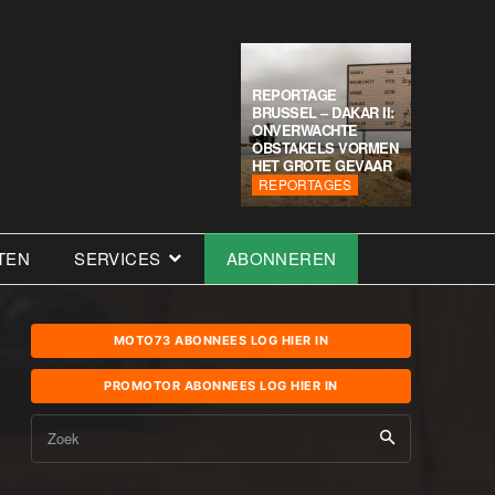
REPORTAGE
BRUSSEL – DAKAR II:
ONVERWACHTE
OBSTAKELS VORMEN
HET GROTE GEVAAR
REPORTAGES
TEN
SERVICES
ABONNEREN
MOTO73 ABONNEES LOG HIER IN
PROMOTOR ABONNEES LOG HIER IN
Zoek