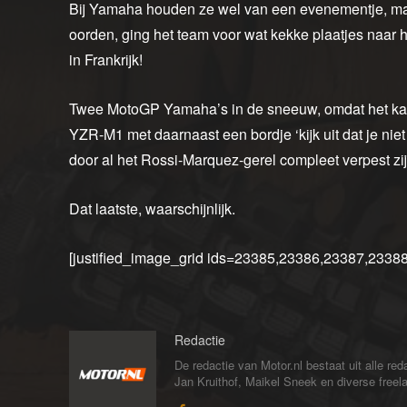
Bij Yamaha houden ze wel van een evenementje, maa
oorden, ging het team voor wat kekke plaatjes naar 
in Frankrijk!
Twee MotoGP Yamaha’s in de sneeuw, omdat het kan.
YZR-M1 met daarnaast een bordje ‘kijk uit dat je niet
door al het Rossi-Marquez-gerel compleet verpest zij
Dat laatste, waarschijnlijk.
[justified_image_grid ids=23385,23386,23387,233
Redactie
De redactie van Motor.nl bestaat uit alle 
Jan Kruithof, Maikel Sneek en diverse freelan