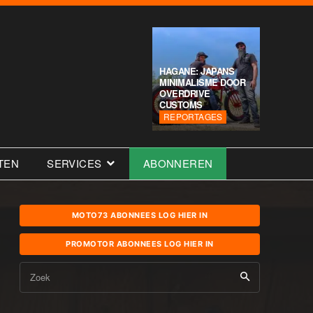
HAGANE: JAPANS
MINIMALISME DOOR
OVERDRIVE
CUSTOMS
REPORTAGES
TEN
SERVICES
ABONNEREN
MOTO73 ABONNEES LOG HIER IN
PROMOTOR ABONNEES LOG HIER IN
Zoek