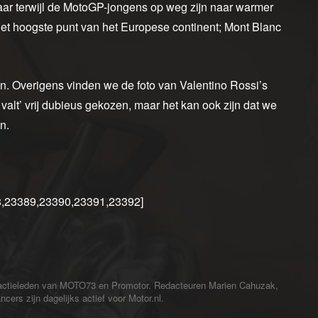
r terwijl de MotoGP-jongens op weg zijn naar warmer
het hoogste punt van het Europese continent; Mont Blanc
 Overigens vinden we de foto van Valentino Rossi’s
 valt’ vrij dubieus gekozen, maar het kan ook zijn dat we
n.
88,23389,23390,23391,23392]
redactieleden van MOTO73 en Promotor. Redacteuren Marien Cahuzak,
cers zijn dagelijks actief voor Motor.nl.