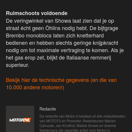
Ruimschoots voldoende
De veringwinkel van Showa laat zien dat je op
straat écht geen Öhlins nodig hebt. De bijtgrage
Brembo monoblocs laten zich knetterhard
bedienen en hebben slechts geringe knijpkracht
nodig om tot maximale vertraging te komen. Als je
het gas erop zet, blijkt de Italiaanse remmerij
superieur.
Bekijk hier de technische gegevens (en die van
10.000 andere motoren!)
Redactie
De redactie van Motor.nl bestaat uit alle redactieleden
van MOTO73 en Promotor. Redacteuren Marien
Cahuzak, Jan Kruithof, Maikel Sneek en diverse
freelancers zijn dagelijks actief voor Motor.nl.