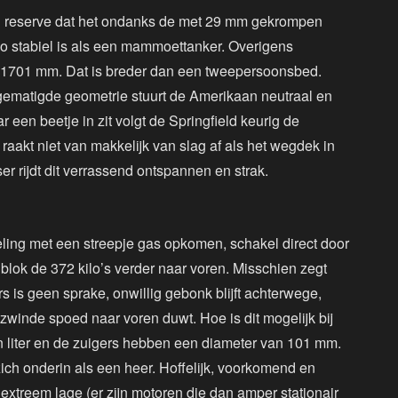
eel reserve dat het ondanks de met 29 mm gekrompen
 zo stabiel is als een mammoettanker. Overigens
de 1701 mm. Dat is breder dan een tweepersoonsbed.
 gematigde geometrie stuurt de Amerikaan neutraal en
r een beetje in zit volgt de Springfield keurig de
raakt niet van makkelijk van slag af als het wegdek in
ser rijdt dit verrassend ontspannen en strak.
peling met een streepje gas opkomen, schakel direct door
blok de 372 kilo’s verder naar voren. Misschien zegt
is geen sprake, onwillig gebonk blijft achterwege,
ezwinde spoed naar voren duwt. Hoe is dit mogelijk bij
n liter en de zuigers hebben een diameter van 101 mm.
zich onderin als een heer. Hoffelijk, voorkomend en
extreem lage (er zijn motoren die dan amper stationair