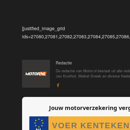
[justified_image_grid
ids=27080,27081,27082,27083,27084,27085,27086
Redactie
De redactie van Motor.nl bestaat uit alle 
Jan Kruithof, Maikel Sneek en diverse freelan