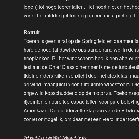
lopen) tot hoge toerentallen. Het hoort niet en het hoef
vanaf het middengebied nog op een extra portie pit.
Rotruit
Toeren is geen straf op de Springfield en daarmee is
hard genoeg (al duwt de opstaande rand wel in de r
treeplanken. Bij het windscherm heb ik een aha-erleb
test met de Chief Classic herinner ik me de turbulent
(kleine rijders kijken verplicht door het plexiglas) maa
de wind, maar juist in een turbulente windstroom. Die 
ongewild kopschuddend op de motor zit. Toekomstige 
rijcomfort en pure toercapaciteiten voor pure belev
Amerikaan. De moddervette klappen van de V-twin w
zoniet onmogelijk, om daar met een viercilinder toer
: Ad van de Wiel,
: Arie Bon
Tekst
foto’s