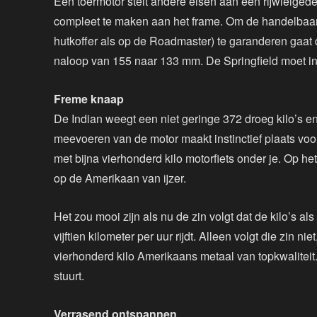
Een toermotor stelt andere eisen aan een rijwielge
compleet te maken aan het frame. Om de handelbaarh
hutkoffer als op de Roadmaster) te garanderen gaat
naloop van 155 naar 133 mm. De Springfield moet in 
Freme knaap
De Indian weegt een niet geringe 372 droeg kilo’s e
meevoeren van de motor maakt instinctief plaats voor
met bijna vierhonderd kilo motorfiets onder je. Op he
op de Amerikaan van ijzer.
Het zou mooi zijn als nu de zin volgt dat de kilo’s 
vijftien kilometer per uur rijdt. Alleen volgt die zin n
vierhonderd kilo Amerikaans metaal van topkwaliteit
stuurt.
Verrasend ontspannen