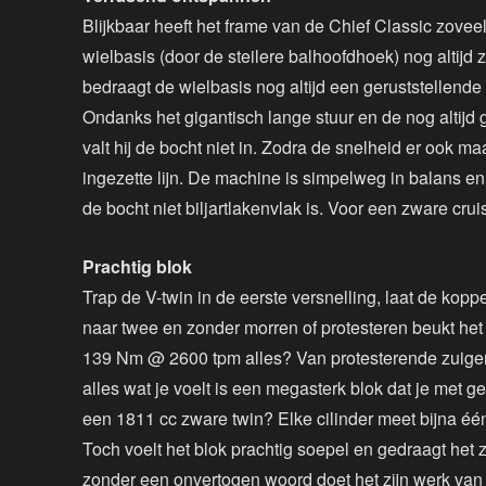
Blijkbaar heeft het frame van de Chief Classic zov
wielbasis (door de steilere balhoofdhoek) nog altijd
bedraagt de wielbasis nog altijd een geruststellen
Ondanks het gigantisch lange stuur en de nog altijd
valt hij de bocht niet in. Zodra de snelheid er ook maa
ingezette lijn. De machine is simpelweg in balans en 
de bocht niet biljartlakenvlak is. Voor een zware crui
Prachtig blok
Trap de V-twin in de eerste versnelling, laat de kop
naar twee en zonder morren of protesteren beukt het 
139 Nm @ 2600 tpm alles? Van protesterende zuigers 
alles wat je voelt is een megasterk blok dat je met g
een 1811 cc zware twin? Elke cilinder meet bijna éé
Toch voelt het blok prachtig soepel en gedraagt het 
zonder een onvertogen woord doet het zijn werk van 