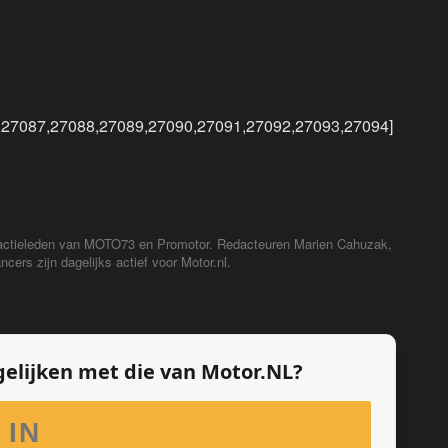
,27087,27088,27089,27090,27091,27092,27093,27094]
redactieleden van MOTO73 en Promotor. Redacteuren Marien Cahuzak,
cers zijn dagelijks actief voor Motor.nl.