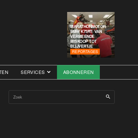
MARATHONMOTOR
BMW K75RT: VAN
VERMEENDE
MISKOOP TOT
BLIJVERTJE
REPORTAGES
TEN
SERVICES
ABONNEREN
Zoek