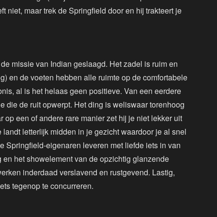
t niet, maar trek de Springfield door en hij trakteert je
 de missie van Indian geslaagd. Het zadel is ruim en
ug) en de voeten hebben alle ruimte op de comfortabele
nis, al is het helaas geen positieve. Van een eerdere
ie die de ruit opwerpt. Het ding is weliswaar torenhoog
r op een of andere rare manier zet hij je niet lekker uit
landt letterlijk midden in je gezicht waardoor je al snel
Springfield-eigenaren leveren met liefde iets in van
ing en het showelement van de opzichtig glanzende
erken inderdaad verslavend en rustgevend. Lastig,
fiets tegenop te concurreren.