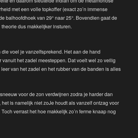
deelte en daarom sleutelde Indian om de metamorfose
eid met een volle topkoffer (exact zo’n immense
 de balhoofdhoek van 29° naar 25°. Bovendien gaat de
theorie dus makkelijker insturen.
n die voel je vanzelfsprekend. Het aan de hand
 vanuit het zadel meesteppen. Dat voelt wel zo veilig
t leer van het zadel en het rubber van de banden is alles
als sneeuw voor de zon verdwijnen zodra je harder dan
iet, het is namelijk niet zoJe houdt als vanzelf ontzag voor
. Toch verrast het hoe makkelijk zo’n ferme knaap nog