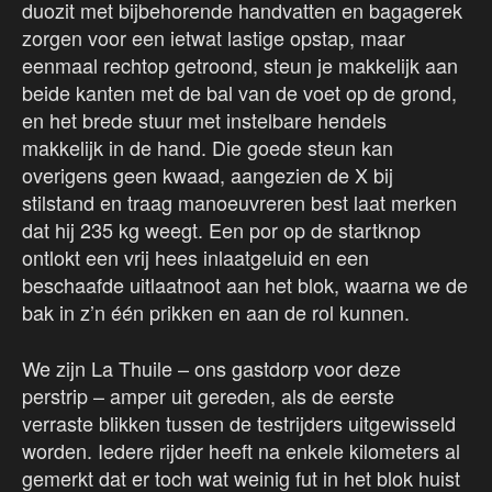
duozit met bijbehorende handvatten en bagagerek
zorgen voor een ietwat lastige opstap, maar
eenmaal rechtop getroond, steun je makkelijk aan
beide kanten met de bal van de voet op de grond,
en het brede stuur met instelbare hendels
makkelijk in de hand. Die goede steun kan
overigens geen kwaad, aangezien de X bij
stilstand en traag manoeuvreren best laat merken
dat hij 235 kg weegt. Een por op de startknop
ontlokt een vrij hees inlaatgeluid en een
beschaafde uitlaatnoot aan het blok, waarna we de
bak in z’n één prikken en aan de rol kunnen.
We zijn La Thuile – ons gastdorp voor deze
perstrip – amper uit gereden, als de eerste
verraste blikken tussen de testrijders uitgewisseld
worden. Iedere rijder heeft na enkele kilometers al
gemerkt dat er toch wat weinig fut in het blok huist