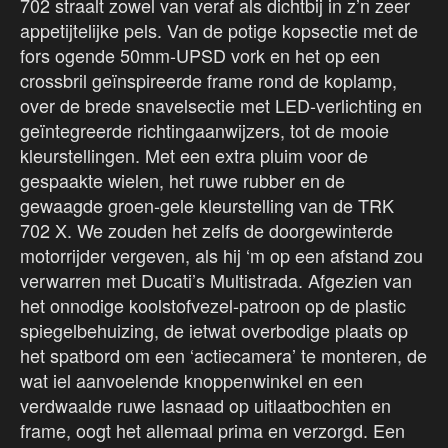
702 straalt zowel van veraf als dichtbij in z’n zeer
appetijtelijke pels. Van de potige kopsectie met de
fors ogende 50mm-UPSD vork en het op een
crossbril geïnspireerde frame rond de koplamp,
over de brede snavelsectie met LED-verlichting en
geïntegreerde richtingaanwijzers, tot de mooie
kleurstellingen. Met een extra pluim voor de
gespaakte wielen, het ruwe rubber en de
gewaagde groen-gele kleurstelling van de TRK
702 X. We zouden het zelfs de doorgewinterde
motorrijder vergeven, als hij ‘m op een afstand zou
verwarren met Ducati’s Multistrada. Afgezien van
het onnodige koolstofvezel-patroon op de plastic
spiegelbehuizing, de ietwat overbodige plaats op
het spatbord om een ‘actiecamera’ te monteren, de
wat iel aanvoelende knoppenwinkel en een
verdwaalde ruwe lasnaad op uitlaatbochten en
frame, oogt het allemaal prima en verzorgd. Een