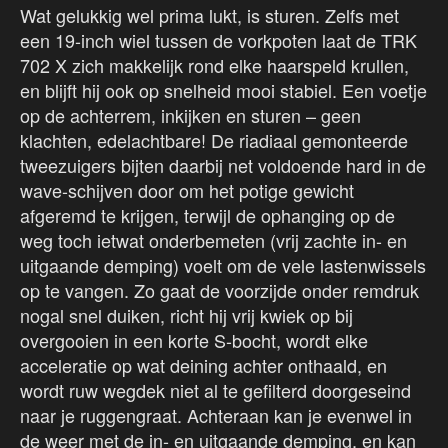
Wat gelukkig wel prima lukt, is sturen. Zelfs met
een 19-inch wiel tussen de vorkpoten laat de TRK
702 X zich makkelijk rond elke haarspeld krullen,
en blijft hij ook op snelheid mooi stabiel. Een voetje
op de achterrem, inkijken en sturen – geen
klachten, edelachtbare! De riadiaal gemonteerde
tweezuigers bijten daarbij net voldoende hard in de
wave-schijven door om het potige gewicht
afgeremd te krijgen, terwijl de ophanging op de
weg toch ietwat onderbemeten (vrij zachte in- en
uitgaande demping) voelt om de vele lastenwissels
op te vangen. Zo gaat de voorzijde onder remdruk
nogal snel duiken, richt hij vrij kwiek op bij
overgooien in een korte S-bocht, wordt elke
acceleratie op wat deining achter onthaald, en
wordt ruw wegdek niet al te gefilterd doorgeseind
naar je ruggengraat. Achteraan kan je evenwel in
de weer met de in- en uitgaande demping, en kan