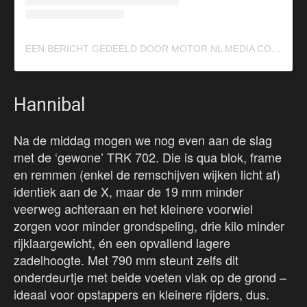
E
EN BERICHT GEDEELD DOOR MOTOR.NL MEDIA COMPANY (@MOTOR.NL_)
Hannibal
Na de middag mogen we nog even aan de slag
met de ‘gewone’ TRK 702. Die is qua blok, frame
en remmen (enkel de remschijven wijken licht af)
identiek aan de X, maar de 19 mm minder
veerweg achteraan en het kleinere voorwiel
zorgen voor minder grondspeling, drie kilo minder
rijklaargewicht, én een opvallend lagere
zadelhoogte. Met 790 mm steunt zelfs dit
onderdeurtje met beide voeten vlak op de grond –
ideaal voor opstappers en kleinere rijders, dus.