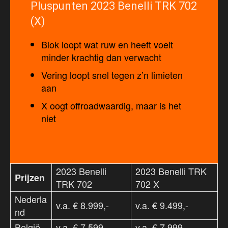
Pluspunten 2023 Benelli TRK 702
(X)
Blok loopt wat ruw en heeft voelt
minder krachtig dan verwacht
Vering loopt snel tegen z’n limieten
aan
X oogt offroadwaardig, maar is het
niet
2023 Benelli
2023 Benelli TRK
Prijzen
TRK 702
702 X
Nederla
v.a. € 8.999,-
v.a. € 9.499,-
nd
België
v.a. € 7.599,-
v.a. € 7.999,-