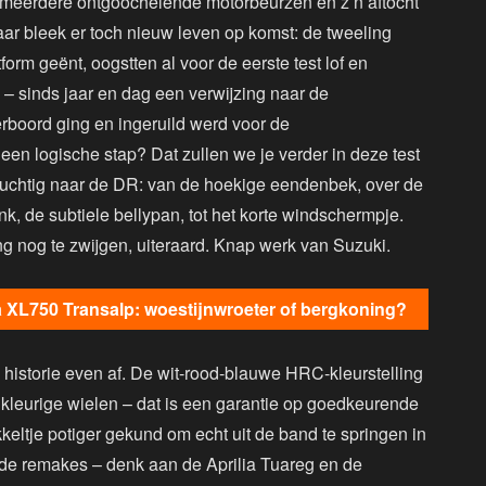
meerdere ontgoochelende motorbeurzen en z’n aftocht
 jaar bleek er toch nieuw leven op komst: de tweeling
rm geënt, oogstten al voor de eerste test lof en
 – sinds jaar en dag een verwijzing naar de
erboord ging en ingeruild werd voor de
een logische stap? Dat zullen we je verder in deze test
 duchtig naar de DR: van de hoekige eendenbek, over de
k, de subtiele bellypan, tot het korte windschermpje.
 nog te zwijgen, uiteraard. Knap werk van Suzuki.
 XL750 Transalp: woestijnwroeter of bergkoning?
n historie even af. De wit-rood-blauwe HRC-kleurstelling
kleurige wielen – dat is een garantie op goedkeurende
kkeltje potiger gekund om echt uit de band te springen in
de remakes – denk aan de Aprilia Tuareg en de