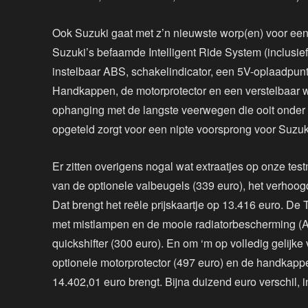
Ook Suzuki gaat met z’n nieuwste worp(en) voor ee
Suzuki’s befaamde Intelligent Ride System (inclusief 
instelbaar ABS, schakelindicator, een 5V-oplaadpunt
Handkappen, de motorprotector en een verstelbaar w
ophanging met de langste veerwegen die ooit onder 
opgeteld zorgt voor een nipte voorsprong voor Suzuki,
Er zitten overigens nogal wat extraatjes op onze te
van de optionele valbeugels (339 euro), het verhoo
Dat brengt het reële prijskaartje op 13.416 euro. De 
met mistlampen en de mooie radiatorbescherming (Ad
quickshifter (300 euro). En om ‘m op volledig gelijke
optionele motorprotector (497 euro) en de handkapp
14.402,01 euro brengt. Bijna duizend euro verschil, i