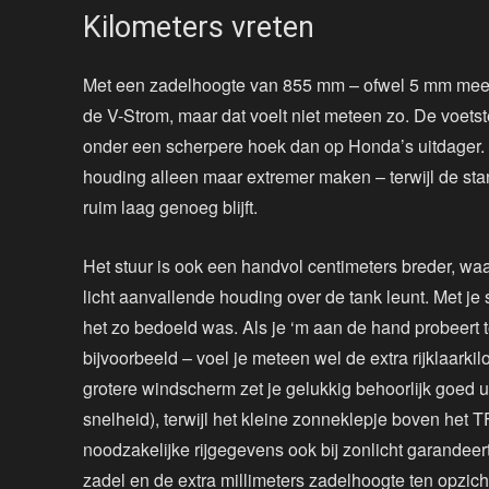
Kilometers vreten
Met een zadelhoogte van 855 mm – ofwel 5 mm meer d
de V-Strom, maar dat voelt niet meteen zo. De voets
onder een scherpere hoek dan op Honda’s uitdager. 
houding alleen maar extremer maken – terwijl de sta
ruim laag genoeg blijft.
Het stuur is ook een handvol centimeters breder, waa
licht aanvallende houding over de tank leunt. Met je
het zo bedoeld was. Als je ‘m aan de hand probeert t
bijvoorbeeld – voel je meteen wel de extra rijklaarki
grotere windscherm zet je gelukkig behoorlijk goed u
snelheid), terwijl het kleine zonneklepje boven het T
noodzakelijke rijgegevens ook bij zonlicht garandee
zadel en de extra millimeters zadelhoogte ten opzicht