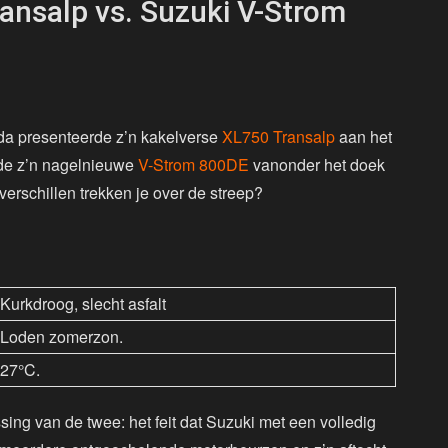
ansalp vs. Suzuki V-Strom
nda presenteerde z’n kakelverse
XL750 Transalp
aan het
rde z’n nagelnieuwe
V-Strom 800DE
vanonder het doek
erschillen trekken je over de streep?
Kurkdroog, slecht asfalt
Loden zomerzon.
27°C.
ing van de twee: het feit dat Suzuki met een volledig