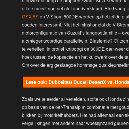
nieuwe motor op de proppen kwam. Suzuki werd na 
uit de racerij nog net niet doodverklaard. Eind vorig
GSX-8S
en V-Strom 800DE werden op hetzelfde platfo
oogden interessant. Niet het minst omdat de V-Strom
motorconfiguratie van Suzuki’s langpootfamilie – ov
alomtegenwoordige paralleltwin. Blasfemie? Of toch 
te vertellen. In profiel knipoogt de 800DE dan weer
hoek tussen de kopsectie en het kuipwerk over de tan
Om over de erg geslaagde hommage qua kleurstelling
Dubbeltest Ducati DesertX vs. Honda
Zoals we je eerder al vertelden, stofte ook Honda z’
op basis van de oer-Transalp in combinatie met goud
blikken bij motorliefhebbers. Het had allemaal een ti
vergelijkingen met andere naar woestijnzand geuren