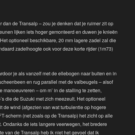
an de Transalp – zou je denken dat je ruimer zit op
teunen lijken iets hoger gemonteerd en duwen je knieën
Het optioneel beschikbare, 20 mm lagere zadel zal die
ndaard zadelhoogte ook voor deze korte rijder (1m73)
rdoor je als vanzelf met de ellebogen naar buiten en in
 scheenbeen en rug parallel met de valbeugels – alsof
e manoeuvreren – om m’ in de stalling te zetten,
lo’s die de Suzuki met zich meezeult. Het optioneel
it de wind (afgezien van wat turbulentie op hogere
FT-scherm (net zoals op de Transalp) het zicht op alle
rt. Ondanks de iets langere veerwegen, het bredere
e van de Transalp heb ik niet het gevoel dat ik