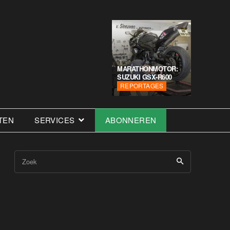
MARATHONMOTOR:
SUZUKI GSX-R600
REPORTAGES
TEN
SERVICES
ABONNEREN
Zoek