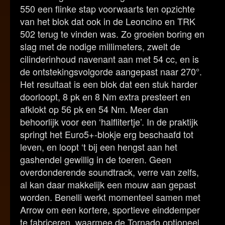
550 een flinke stap voorwaarts ten opzichte
van het blok dat ook in de Leoncino en TRK
502 terug te vinden was. Zo groeien boring en
slag met de nodige millimeters, zwelt de
cilinderinhoud navenant aan met 54 cc, en is
de ontstekingsvolgorde aangepast naar 270°.
Het resultaat is een blok dat een stuk harder
doorloopt, 8 pk en 8 Nm extra presteert en
afklokt op 56 pk en 54 Nm. Meer dan
behoorlijk voor een ‘halflitertje’. In de praktijk
springt het Euro5+-blokje erg beschaafd tot
leven, en loopt ‘t bij een hengst aan het
gashendel gewillig in de toeren. Geen
overdonderende soundtrack, verre van zelfs,
al kan daar makkelijk een mouw aan gepast
worden. Benelli werkt momenteel samen met
Arrow om een kortere, sportieve einddemper
te fabriceren, waarmee de Tornado optioneel