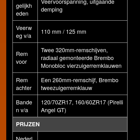
Veervoorspanning, uitgaande
gelijkh
demping
eden
Veerw
110 mm / 125 mm
eg v/a
Twee 320mm-remschijven,
Rem
radiaal gemonteerde Brembo
voor
Monobloc vierzuigerremklauwen
Rem
Een 260mm-remschijf, Brembo
achter
tweezuigerremklauw
Bande
120/70ZR17, 160/60ZR17 (Pirelli
n v/a
Angel GT)
PRIJZEN
Nederl