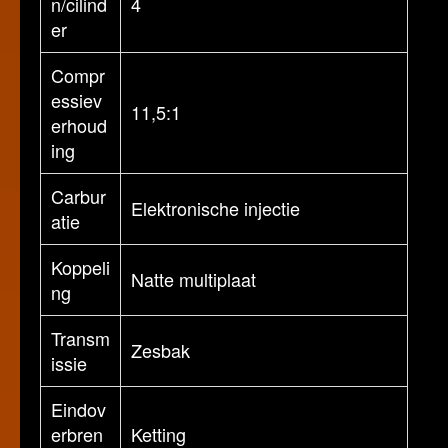
n/cilind
4
er
Compr
essiev
11,5:1
erhoud
ing
Carbur
Elektronische injectie
atie
Koppeli
Natte multiplaat
ng
Transm
Zesbak
issie
Eindov
erbren
Ketting