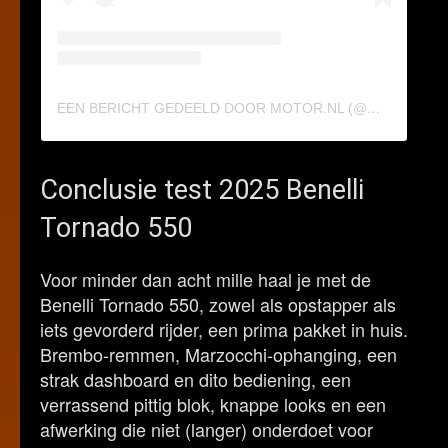
E
EN BERICHT GEDEELD DOOR MOTOR.NL (@MOTOR.NL_)
Conclusie test 2025 Benelli
Tornado 550
Voor minder dan acht mille haal je met de
Benelli Tornado 550, zowel als opstapper als
iets gevorderd rijder, een prima pakket in huis.
Brembo-remmen, Marzocchi-ophanging, een
strak dashboard en dito bediening, een
verrassend pittig blok, knappe looks en een
afwerking die niet (langer) onderdoet voor