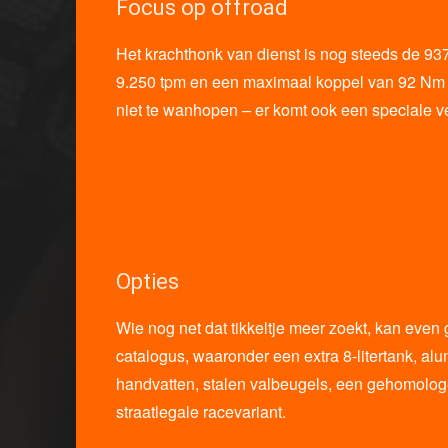
Focus op offroad
Het krachthonk van dienst is nog steeds de 937c
9.250 tpm en een maximaal koppel van 92 Nm bi
niet te wanhopen – er komt ook een speciale vers
Opties
Wie nog net dat tikkeltje meer zoekt, kan even
catalogus, waaronder een extra 8-litertank, alu
handvatten, stalen valbeugels, een gehomologe
straatlegale racevariant.