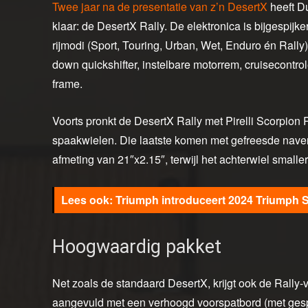
Twee jaar na de presentatie van z’n DesertX
heeft Du
klaar: de DesertX Rally. De elektronica is bijgespijke
rijmodi (Sport, Touring, Urban, Wet, Enduro én Rally
down quickshifter, instelbare motorrem, cruisecontr
frame.
Voorts pronkt de DesertX Rally met Pirelli Scorpi
spaakwielen. Die laatste komen met gefreesde naven
afmeting van 21″x2.15″, terwijl het achterwiel small
Triumph introduceert 2024 Triumph 
Hoogwaardig pakket
Net zoals de standaard DesertX, krijgt ook de Rally
aangevuld met een verhoogd voorspatbord (met gesp