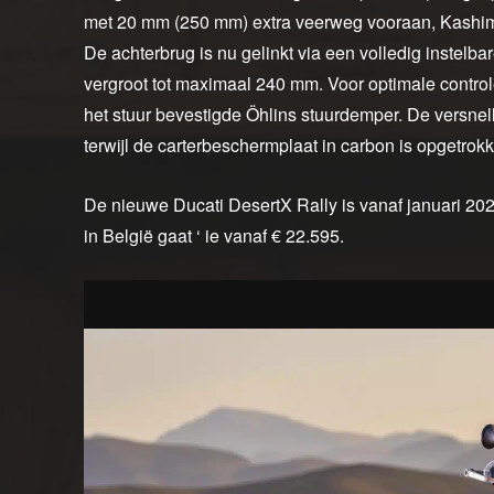
met 20 mm (250 mm) extra veerweg vooraan, Kashim
De achterbrug is nu gelinkt via een volledig inste
vergroot tot maximaal 240 mm. Voor optimale controle
het stuur bevestigde Öhlins stuurdemper. De versnell
terwijl de carterbeschermplaat in carbon is opgetrok
De nieuwe Ducati DesertX Rally is vanaf januari 2024
in België gaat ‘ ie vanaf € 22.595.