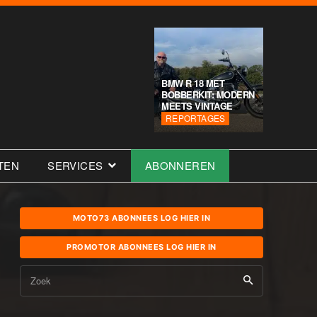
BMW R 18 MET
BOBBERKIT: MODERN
MEETS VINTAGE
REPORTAGES
TEN
SERVICES
ABONNEREN
MOTO73 ABONNEES LOG HIER IN
PROMOTOR ABONNEES LOG HIER IN
Zoek