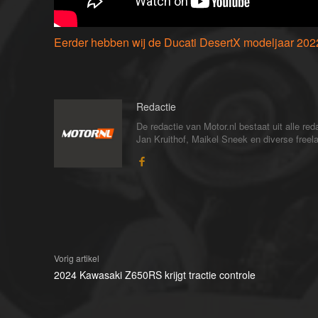
Eerder hebben wij de Ducati DesertX modeljaar 2022 
Redactie
De redactie van Motor.nl bestaat uit alle 
Jan Kruithof, Maikel Sneek en diverse freelan
Vorig artikel
2024 Kawasaki Z650RS krijgt tractie controle