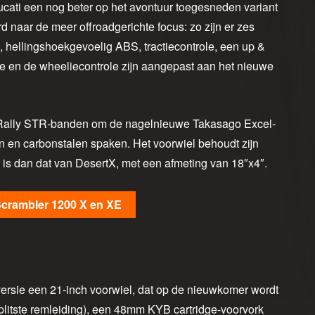
cati een nog beter op het avontuur toegesneden variant
rd naar de meer offroadgerichte focus: zo zijn er zes
), hellingshoekgevoelig ABS, tractiecontrole, een up &
ole en de wheeliecontrole zijn aangepast aan het nieuwe
on Rally STR-banden om de nagelnieuwe Takasago Excel-
 en carbonstalen spaken. Het voorwiel behoudt zijn
er is dan dat van DesertX, met een afmeting van 18″x4″.
Scrambler 1200 X en XE
-versie een 21-inch voorwiel, dat op de nieuwkomer wordt
litste remleiding), een 48mm KYB cartridge-voorvork