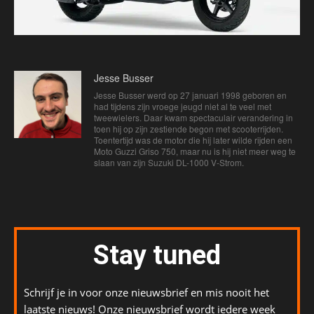
Jesse Busser
Jesse Busser werd op 27 januari 1998 geboren en
had tijdens zijn vroege jeugd niet al te veel met
tweewielers. Daar kwam spectaculair verandering in
toen hij op zijn zestiende begon met scooterrijden.
Toentertijd was de motor die hij later wilde rijden een
Moto Guzzi Griso 750, maar nu is hij niet meer weg te
slaan van zijn Suzuki DL-1000 V-Strom.
Stay tuned
Schrijf je in voor onze nieuwsbrief en mis nooit het
laatste nieuws! Onze nieuwsbrief wordt iedere week