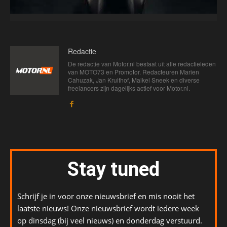
Redactie
De redactie van Motor.nl bestaat uit alle redactieleden
van MOTO73 en Promotor. Redacteuren Marien
Cahuzak, Jan Kruithof, Maikel Sneek en diverse
freelancers zijn dagelijks actief voor Motor.nl.
Stay tuned
Schrijf je in voor onze nieuwsbrief en mis nooit het
laatste nieuws! Onze nieuwsbrief wordt iedere week
op dinsdag (bij veel nieuws) en donderdag verstuurd.