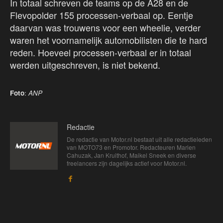
In totaal schreven de teams op de A28 en de
Flevopolder 155 processen-verbaal op. Eentje
daarvan was trouwens voor een wheelie, verder
waren het voornamelijk automobilisten die te hard
reden. Hoeveel processen-verbaal er in totaal
werden uitgeschreven, is niet bekend.
Foto
:
ANP
Redactie
De redactie van Motor.nl bestaat uit alle redactieleden
van MOTO73 en Promotor. Redacteuren Marien
Cahuzak, Jan Kruithof, Maikel Sneek en diverse
freelancers zijn dagelijks actief voor Motor.nl.