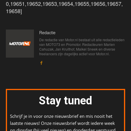
0,19651,19652,19653,19654,19655,19656,19657,
19658]
Redactie
De redactie van Motor.nl bestaat uit alle redactieleden
van MOTO73 en Promotor. Redacteuren Marien
Cahuzak, Jan Kruithof, Maikel Sneek en diverse
freelancers zijn dagelijks actief voor Motor.nl.
Stay tuned
Schrijf je in voor onze nieuwsbrief en mis nooit het
laatste nieuws! Onze nieuwsbrief wordt iedere week
op dinsdag (bij veel nieuws) en donderdag verstuurd.