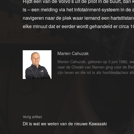
Rijdt één van de Volvo’s uit de pilot in de buurt, dan
is – een melding via het infotainment-systeem in de a
navigeren naar de plek waar iemand een hartstilstan
elke minuut dat er eerder wordt gehandeld er circa
Marien Cahuzak
Marien Cahuzak, geboren op 3 juni 1982, wa
naar de Citadel van Namen ging voor de Bel
zijn leven en die rol is als hoofdredacteur 
Vorig artikel
Dit is wat we weten van de nieuwe Kawasaki