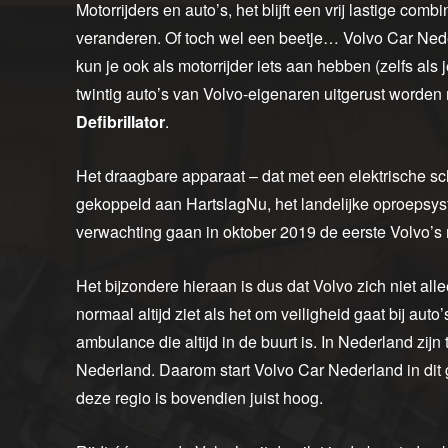
Motorrijders en auto’s, het blijft een vrij lastige comb
veranderen. Of toch wel een beetje… Volvo Car Nede
kun je ook als motorrijder iets aan hebben (zelfs als j
twintig auto’s van Volvo-eigenaren uitgerust worde
Defibrillator
.
Het draagbare apparaat – dat met een elektrische scho
gekoppeld aan HartslagNu, het landelijke oproepsys
verwachting gaan in oktober 2019 de eerste Volvo’
Het bijzondere hieraan is dus dat Volvo zich niet alle
normaal altijd ziet als het om veiligheid gaat bij aut
ambulance die altijd in de buurt is. In Nederland zij
Nederland. Daarom start Volvo Car Nederland in dit g
deze regio is bovendien juist hoog.