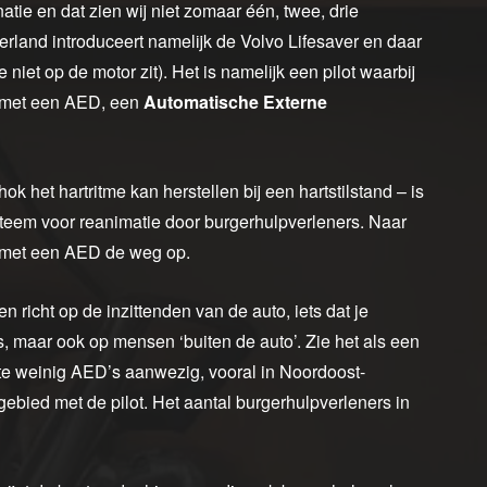
inatie en dat zien wij niet zomaar één, twee, drie
rland introduceert namelijk de Volvo Lifesaver en daar
e niet op de motor zit). Het is namelijk een pilot waarbij
n met een AED, een
Automatische Externe
k het hartritme kan herstellen bij een hartstilstand – is
teem voor reanimatie door burgerhulpverleners. Naar
s met een AED de weg op.
en richt op de inzittenden van de auto, iets dat je
o’s, maar ook op mensen ‘buiten de auto’. Zie het als een
n te weinig AED’s aanwezig, vooral in Noordoost-
ebied met de pilot. Het aantal burgerhulpverleners in