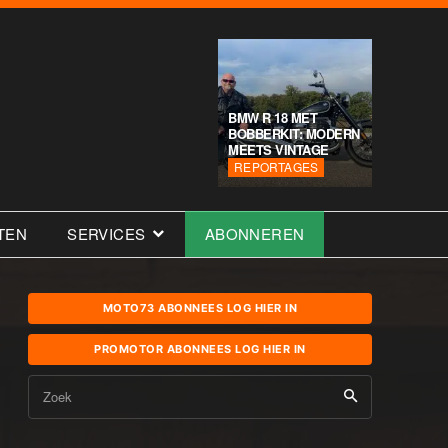
BMW R 18 MET
BOBBERKIT: MODERN
MEETS VINTAGE
REPORTAGES
TEN
SERVICES
ABONNEREN
MOTO73 ABONNEES LOG HIER IN
PROMOTOR ABONNEES LOG HIER IN
Zoek