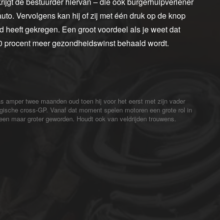
 krijgt de bestuurder hiervan – die ook burgerhulpverlener
uto. Vervolgens kan hij of zij met één druk op de knop
d heeft gekregen. Een groot voordeel als je weet dat
 10 procent meer gezondheidswinst behaald wordt.
s amper twee maanden oud toen hij voor het eerst met zijn vader
gische cross-GP. Vanaf dat moment spelen motoren een grote rol in
alleen maar groter geworden. Houdt ook van veldrijden trouwens.