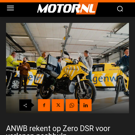
ANWB rekent op Zero DSR voor