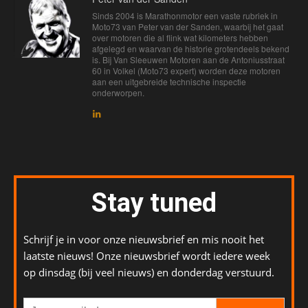
Sinds 2004 is Marathonmotor een vaste rubriek in
Moto73 van Peter van der Sanden, waarbij het gaat
over motoren die al flink wat kilometers hebben
afgelegd en waarvan de historie grotendeels bekend
is. Bij Van Sleeuwen Motoren aan de Antoniusstraat
60 in Volkel (Moto73 expert) worden deze motoren
aan een uitgebreide technische inspectie
onderworpen.
Stay tuned
Schrijf je in voor onze nieuwsbrief en mis nooit het
laatste nieuws! Onze nieuwsbrief wordt iedere week
op dinsdag (bij veel nieuws) en donderdag verstuurd.