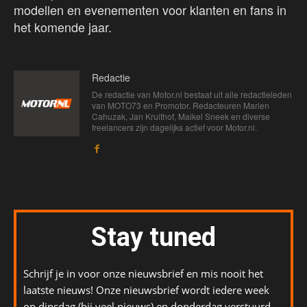
modellen en evenementen voor klanten en fans in
het komende jaar.
Redactie
De redactie van Motor.nl bestaat uit alle redactieleden
van MOTO73 en Promotor. Redacteuren Marien
Cahuzak, Jan Kruithof, Maikel Sneek en diverse
freelancers zijn dagelijks actief voor Motor.nl.
Stay tuned
Schrijf je in voor onze nieuwsbrief en mis nooit het
laatste nieuws! Onze nieuwsbrief wordt iedere week
op dinsdag (bij veel nieuws) en donderdag verstuurd.