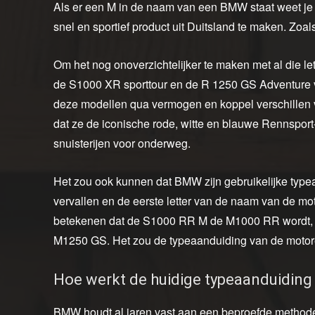
Als er een M in de naam van een BMW staat weet je 
snel en sportief product uit Duitsland te maken. Z
Om het nog onoverzichtelijker te maken met al die l
de S1000 XR sporttour en de R 1250 GS Adventure ve
deze modellen qua vermogen en koppel verschillen v
dat ze de iconische rode, witte en blauwe Rennspor
snuisterijen voor onderweg.
Het zou ook kunnen dat BMW zijn gebruikelijke typ
vervallen en de eerste letter van de naam van de mo
betekenen dat de S1000 RR M de M1000 RR wordt
M1250 GS. Het zou de typeaanduiding van de motore
Hoe werkt de huidige typeaanduidin
BMW houdt al jaren vast aan een beproefde methode