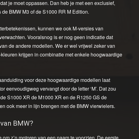
dat je moet oppassen. Dan heb je met een exclusief,
oals de BMW M3 of de S1000 RR M Edition.
etterbetekenissen, kunnen we ook M-versies van
rwachten. Vooralsnog is er nog geen indicatie dat
an de andere modellen. We er wel vrijwel zeker van
t-kleuren krijgen in combinatie met enkele hoogwaardige
eaanduiding voor deze hoogwaardige modellen laat
tor eenvoudigweg vervangt door de letter ‘M’. Dat zou
, de S1000 XR de M1000 XR en de R1250 GS de
n ook meer in lijn brengen met de BMW vierwielers.
g van BMW?
 om z’n motoren van een naam te voorzien. De eerste