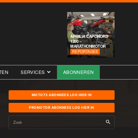
APRILIA CAPONORD
1200 –
MARATHONMOTOR
REPORTAGES
TEN
SERVICES
ABONNEREN
MOTO73 ABONNEES LOG HIER IN
PROMOTOR ABONNEES LOG HIER IN
Zoek