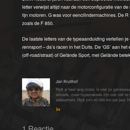
letter verwijst altijd naar de motorconfiguratie van 
lijn motoren. G was voor eencilindermachines. De R v
zoals de F 850.
De laatste letters van de typeaanduiding vertellen j
rennsport
– da’s racen in het Duits. De ‘GS’ aan he
(off-road/straat) of Gelände Sport, met Gelände betek
Jan Kruithof
Rijdt al heel lang motor. Is niet zo geïntere
allroads, maar hypernakeds zijn ook niet te
aaibaarheid. Rijdt zo'n 40.000 km per jaar. 
1 Reactie