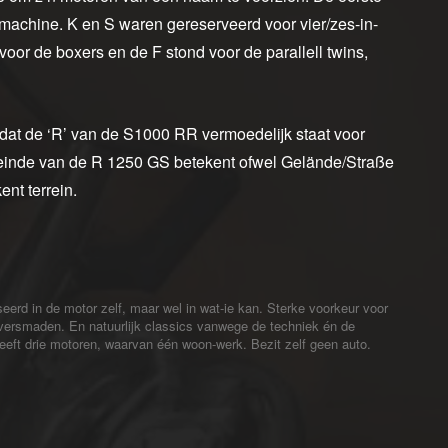
de machine. K en S waren gereserveerd voor vier/zes-in-
oor de boxers en de F stond voor de parallell twins,
e dat de ‘R’ van de S1000 RR vermoedelijk staat voor
t einde van de R 1250 GS betekent ofwel Gelände/Straße
ent terrein.
sseerd in de motor zelf, maar wel in wat-ie kan. Sterke voorkeur voor
 versmaden. En natuurlijk classics vanwege de techniek én de
Heeft drie motoren, waarvan één woon-werk. Bezit zelf geen auto.