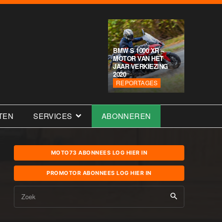
BMW S 1000 XR –
MOTOR VAN HET
JAAR VERKIEZING
2020
REPORTAGES
TEN
SERVICES
ABONNEREN
MOTO73 ABONNEES LOG HIER IN
PROMOTOR ABONNEES LOG HIER IN
Zoek