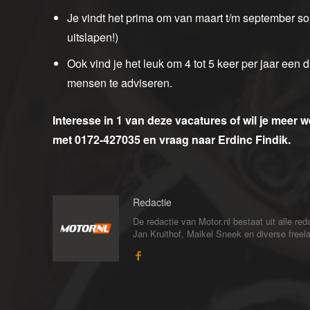
Je vindt het prima om van maart t/m september s
uitslapen!)
Ook vind je het leuk om 4 tot 5 keer per jaar ee
mensen te adviseren.
Interesse in 1 van deze vacatures of wil je meer 
met 0172-427035 en vraag naar Erdinc Findik.
Redactie
De redactie van Motor.nl bestaat uit alle 
Jan Kruithof, Maikel Sneek en diverse freelan