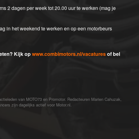
oms 2 dagen per week tot 20.00 uur te werken (mag je
n dag in het weekend te werken en op een motorbeurs
weten? Kijk op
www.combimotors.nl/vacatures
of bel
redactieleden van MOTO73 en Promotor. Redacteuren Marien Cahuzak,
cers zijn dagelijks actief voor Motor.nl.