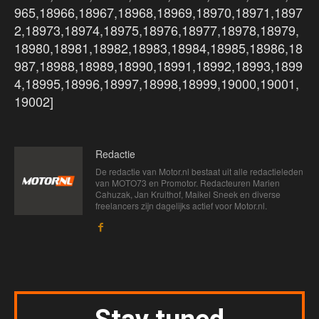
965,18966,18967,18968,18969,18970,18971,1897
2,18973,18974,18975,18976,18977,18978,18979,
18980,18981,18982,18983,18984,18985,18986,18
987,18988,18989,18990,18991,18992,18993,1899
4,18995,18996,18997,18998,18999,19000,19001,
19002]
Redactie
De redactie van Motor.nl bestaat uit alle redactieleden
van MOTO73 en Promotor. Redacteuren Marien
Cahuzak, Jan Kruithof, Maikel Sneek en diverse
freelancers zijn dagelijks actief voor Motor.nl.