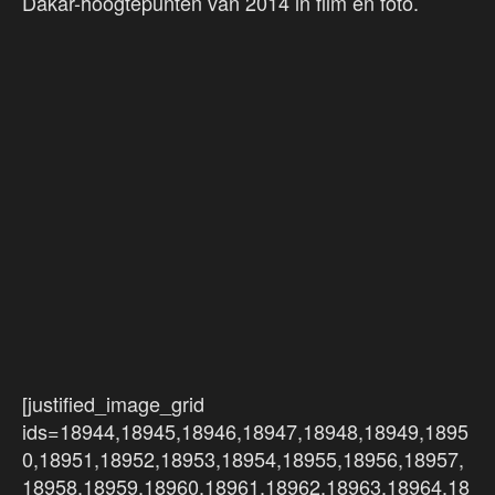
Dakar-hoogtepunten van 2014 in film en foto.
[justified_image_grid
ids=18944,18945,18946,18947,18948,18949,1895
0,18951,18952,18953,18954,18955,18956,18957,
18958,18959,18960,18961,18962,18963,18964,18