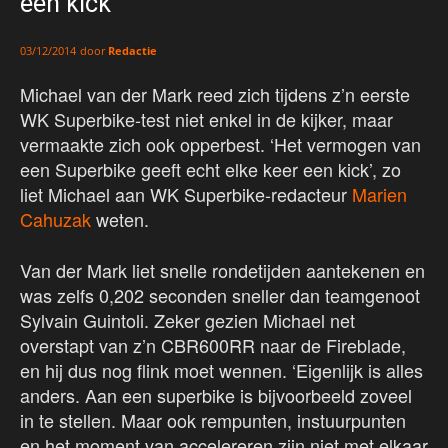
een kick’
door
Redactie
03/12/2014
Michael van der Mark reed zich tijdens z’n eerste
WK Superbike-test niet enkel in de kijker, maar
vermaakte zich ook opperbest. ‘Het vermogen van
een Superbike geeft echt elke keer een kick’, zo
liet Michael aan WK Superbike-redacteur
Marien
Cahuzak
weten.
Van der Mark liet snelle rondetijden aantekenen en
was zelfs 0,202 seconden sneller dan teamgenoot
Sylvain Guintoli. Zeker gezien Michael net
overstapt van z’n CBR600RR naar de Fireblade,
en hij dus nog flink moet wennen. ‘Eigenlijk is alles
anders. Aan een superbike is bijvoorbeeld zoveel
in te stellen. Maar ook rempunten, instuurpunten
en het moment van accelereren zijn niet met elkaar