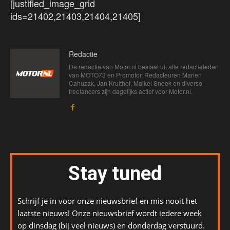
[justified_image_grid
ids=21402,21403,21404,21405]
Redactie
De redactie van Motor.nl bestaat uit alle redactieleden
van MOTO73 en Promotor. Redacteuren Marien
Cahuzak, Jan Kruithof, Maikel Sneek en diverse
freelancers zijn dagelijks actief voor Motor.nl.
Stay tuned
Schrijf je in voor onze nieuwsbrief en mis nooit het
laatste nieuws! Onze nieuwsbrief wordt iedere week
op dinsdag (bij veel nieuws) en donderdag verstuurd.