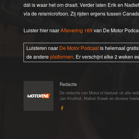
dát is waar het om draait. Verder laten Erik en Nadi
via de reismicrofoon. Zij rijden ergens tussen Canad
Luister hier naar
Aflevering 169
van De Motor Podcas
Luisteren naar
De Motor Podcast
is helemaal grati
de andere
platformen
. Er verschijnt elke 2 weken e
Redactie
De redactie van Motor.nl bestaat uit alle 
Jan Kruithof, Maikel Sneek en diverse freelan