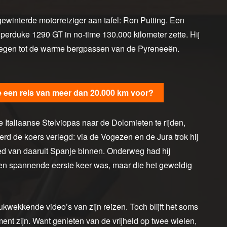
ewinterde motorreiziger aan tafel: Ron Putting. Een
perduke 1290 GT in no-time 130.000 kilometer zette. Hij
orwegen tot de warme bergpassen van de Pyreneeën.
e een reis van meer dan 20.000 km voor?
 Italiaanse Stelviopas naar de Dolomieten te rijden,
erd de koers verlegd: via de Vogezen en de Jura trok hij
d van daaruit Spanje binnen. Onderweg had hij
een spannende eerste keer was, maar die het geweldig
kwekkende video’s van zijn reizen. Toch blijft het soms
nt zijn. Want genieten van de vrijheid op twee wielen,