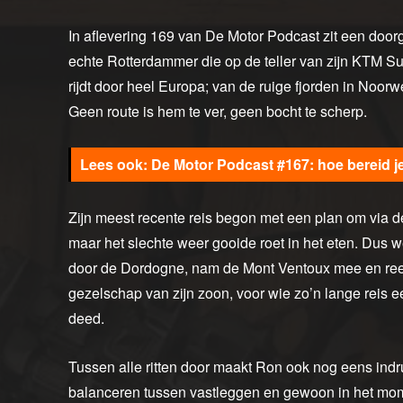
In aflevering 169 van De Motor Podcast zit een doorg
echte Rotterdammer die op de teller van zijn KTM Su
rijdt door heel Europa; van de ruige fjorden in No
Geen route is hem te ver, geen bocht te scherp.
De Motor Podcast #167: hoe bereid j
Zijn meest recente reis begon met een plan om via de
maar het slechte weer gooide roet in het eten. Dus w
door de Dordogne, nam de Mont Ventoux mee en ree
gezelschap van zijn zoon, voor wie zo’n lange reis 
deed.
Tussen alle ritten door maakt Ron ook nog eens indru
balanceren tussen vastleggen en gewoon in het mome