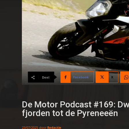
Facebook
X
Deel
De Motor Podcast #169: Dwa
fjorden tot de Pyreneeën
door
Redactie
23/07/2025