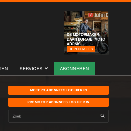
DE MOTORMAKER:
DAAN BORSJE, MOTO
ADONIS
REPORTAGES
TEN
SERVICES
ABONNEREN
MOTO73 ABONNEES LOG HIER IN
PROMOTOR ABONNEES LOG HIER IN
Zoek