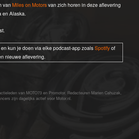
eh van
Miles on Motors
van zich horen in deze aflevering
a en Alaska.
t.
s en kun je doen via elke podcast-app zoals
Spotify
of
en nieuwe aflevering.
redactieleden van MOTO73 en Promotor. Redacteuren Marien Cahuzak,
cers zijn dagelijks actief voor Motor.nl.