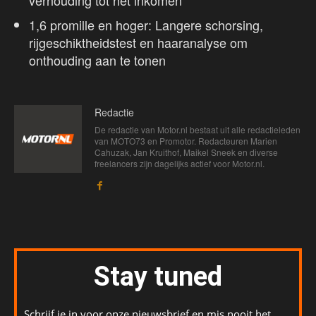
verhouding tot het inkomen
1,6 promille en hoger: Langere schorsing,
rijgeschiktheidstest en haaranalyse om
onthouding aan te tonen
Redactie
De redactie van Motor.nl bestaat uit alle redactieleden
van MOTO73 en Promotor. Redacteuren Marien
Cahuzak, Jan Kruithof, Maikel Sneek en diverse
freelancers zijn dagelijks actief voor Motor.nl.
Stay tuned
Schrijf je in voor onze nieuwsbrief en mis nooit het