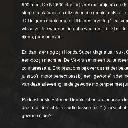
500 reed. De NC500 staat bij veel motorrijders op de b
single-track roads en uitzichten die rechtstreeks uit 
“Dit is geen mooie route. Dit is een ervaring.” Dat ver
wisselvallige weer en de pubs waar de tijd lijkt stil 
rijden, puur beleven.
En dan is er nog zijn Honda Super Magna uit 1987. G
een-dozijn machine. De V4-cruiser is een buitenbee
zo interessant. Eric praat ons bij over dit minder b
juist zo’n motor perfect past bij een ‘gewone’ rijde
van deze aflevering: is de gewone motorrijder niet j
Podcast hosts Peter en Dennis tellen ondertussen le
daar met de mobiele studio tussen hal 7 (merkenhal) e
gewone rijder?