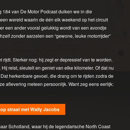
ing 184 van De Motor Podcast duiken we in die
 een wereld waarin de één elk weekend op het circuit
er een ander vooral gelukkig wordt van een avondje
ichzelf zonder aarzelen een “gewone, leuke motorrijder”
t rijdt. Sterker nog: hij zegt er depressief van te worden.
j reist, sleutelt en geniet van elke kilometer. Of dat nu
. Dat herkenbare gevoel, die drang om te rijden zodra de
ze aflevering meteen persoonlijk. Want zeg eens eerlijk:
 op straat met Wally Jacobs
 naar Schotland, waar hij de legendarische North Coast