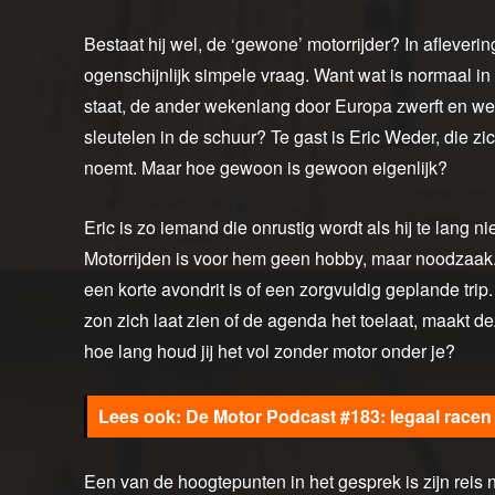
Bestaat hij wel, de ‘gewone’ motorrijder? In aflever
ogenschijnlijk simpele vraag. Want wat is normaal in
staat, de ander wekenlang door Europa zwerft en we
sleutelen in de schuur? Te gast is Eric Weder, die z
noemt. Maar hoe gewoon is gewoon eigenlijk?
Eric is zo iemand die onrustig wordt als hij te lang nie
Motorrijden is voor hem geen hobby, maar noodzaak. Hi
een korte avondrit is of een zorgvuldig geplande trip
zon zich laat zien of de agenda het toelaat, maakt de
hoe lang houd jij het vol zonder motor onder je?
De Motor Podcast #183: legaal racen
Een van de hoogtepunten in het gesprek is zijn reis