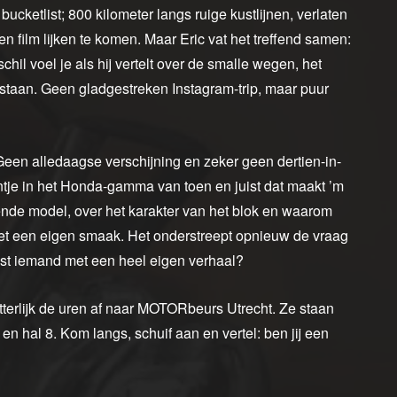
ucketlist; 800 kilometer langs ruige kustlijnen, verlaten
een film lijken te komen. Maar Eric vat het treffend samen:
schil voel je als hij vertelt over de smalle wegen, het
te staan. Geen gladgestreken Instagram-trip, maar puur
een alledaagse verschijning en zeker geen dertien-in-
ntje in het Honda-gamma van toen en juist dat maakt ’m
ekende model, over het karakter van het blok en waarom
r met een eigen smaak. Het onderstreept opnieuw de vraag
uist iemand met een heel eigen verhaal?
tterlijk de uren af naar MOTORbeurs Utrecht. Ze staan
n hal 8. Kom langs, schuif aan en vertel: ben jij een