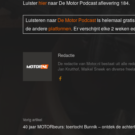
Luister
hier
naar De Motor Podcast aflevering 184.
Luisteren naar
De Motor Podcast
is helemaal grati
de andere
platformen
. Er verschijnt elke 2 weken e
Redactie
De redactie van Motor.nl bestaat uit alle 
Jan Kruithof, Maikel Sneek en diverse freelan
Vorig artikel
40 jaar MOTORbeurs: toertocht Bunnik – ontdek de achte