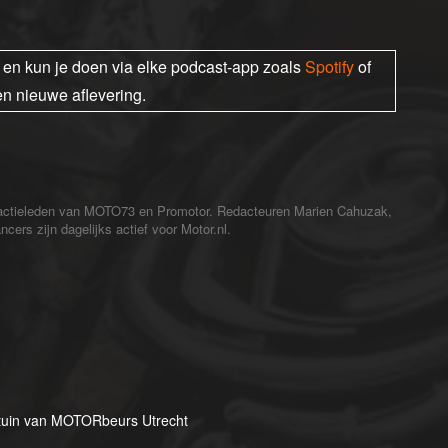
s en kun je doen via elke podcast-app zoals
Spotify
of
en nieuwe aflevering.
redactieleden van MOTO73 en Promotor. Redacteuren Marien Cahuzak,
cers zijn dagelijks actief voor Motor.nl.
rtuin van MOTORbeurs Utrecht