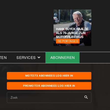
HANK BUYCK HAALDE
ALS 76-JARIGE ZIJN
MOTORRIJBEWIJS
REPORTAGES
TEN
SERVICES
ABONNEREN
MOTO73 ABONNEES LOG HIER IN
PROMOTOR ABONNEES LOG HIER IN
Zoek