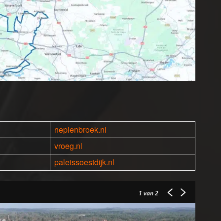
neplenbroek.nl
vroeg.nl
paleissoestdijk.nl
1
van 2