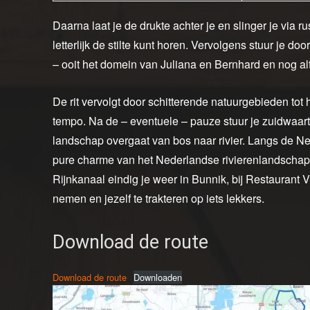
Daarna laat je de drukte achter je en slinger je via
letterlijk de stilte kunt horen. Vervolgens stuur je do
– ooit het domein van Juliana en Bernhard en nog alti
De rit vervolgt door schitterende natuurgebieden tot he
tempo. Na de – eventuele – pauze stuur je zuidwaa
landschap overgaat van bos naar rivier. Langs de Ne
pure charme van het Nederlandse rivierenlandschap
Rijnkanaal eindig je weer in Bunnik, bij Restaurant V
nemen en jezelf te trakteren op iets lekkers.
Download de route
Download de route
Downloaden