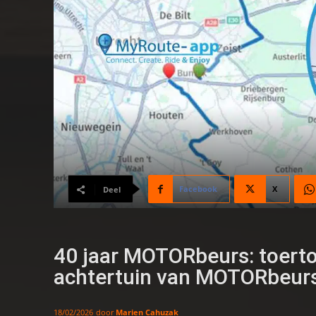
Facebook
X
Deel
40 jaar MOTORbeurs: toerto
achtertuin van MOTORbeurs
door
Marien Cahuzak
18/02/2026