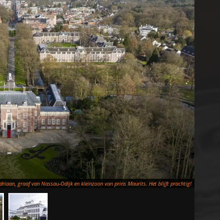
Adriaan, graaf van Nassau-Odijk en kleinzoon van prins Maurits. Het blijft prachtig!