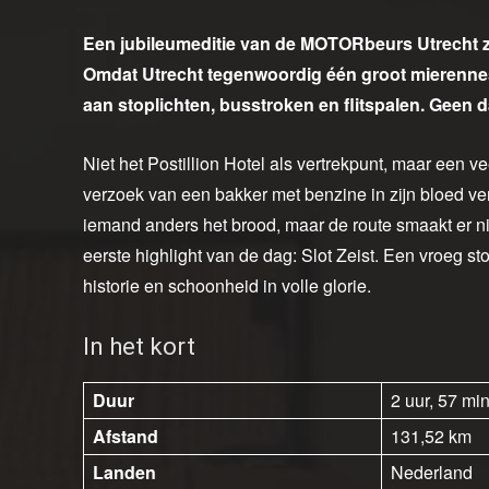
Een jubileumeditie van de MOTORbeurs Utrecht 
Omdat Utrecht tegenwoordig één groot mierennest 
aan stoplichten, busstroken en flitspalen. Geen 
Niet het Postillion Hotel als vertrekpunt, maar een v
verzoek van een bakker met benzine in zijn bloed ver
iemand anders het brood, maar de route smaakt er ni
eerste highlight van de dag: Slot Zeist. Een vroeg 
historie en schoonheid in volle glorie.
In het kort
Duur
2 uur, 57 mi
Afstand
131,52 km
Landen
Nederland