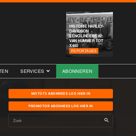
HISTORIE HARLEY-
DAVIDSON
ÉÉNCILINDERS #2:
VAN HUMMER TOT
X440
REPORTAGES
TEN
SERVICES
ABONNEREN
MOTO73 ABONNEES LOG HIER IN
PROMOTOR ABONNEES LOG HIER IN
Zoek