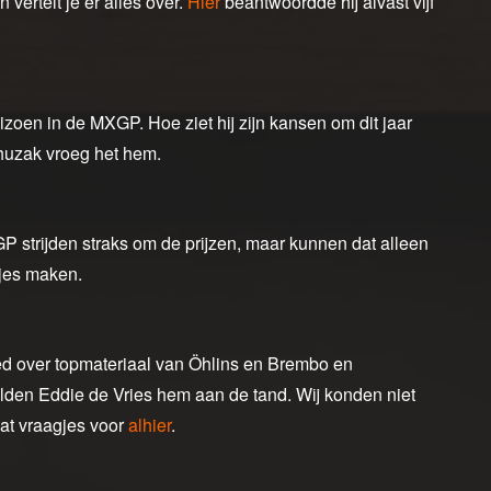
vertelt je er alles over.
Hier
beantwoordde hij alvast vijf
eizoen in de MXGP. Hoe ziet hij zijn kansen om dit jaar
ahuzak vroeg het hem.
P strijden straks om de prijzen, maar kunnen dat alleen
djes maken.
ed over topmateriaal van Öhlins en Brembo en
elden Eddie de Vries hem aan de tand. Wij konden niet
wat vraagjes voor
alhier
.