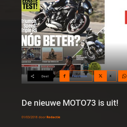
Facebook
X
Deel
De nieuwe MOTO73 is uit!
door
Redactie
01/03/2018