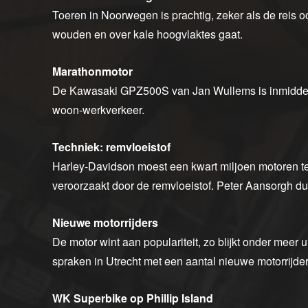
Toeren in Noorwegen is prachtig, zeker als de reis o
wouden en over kale hoogvlaktes gaat.
Marathonmotor
De Kawasaki GPZ500S van Jan Wullems is inmiddels 2
woon-werkverkeer.
Techniek: remvloeistof
Harley-Davidson moest een kwart miljoen motoren
veroorzaakt door de remvloeistof. Peter Aansorgh dui
Nieuwe motorrijders
De motor wint aan populariteit, zo blijkt onder meer 
spraken in Utrecht met een aantal nieuwe motorrijde
WK Superbike op Phillip Island