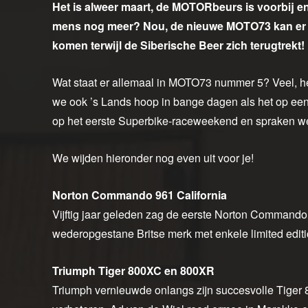
Het is alweer maart, de MOTORbeurs is voorbij en
mens nog meer? Nou, de nieuwe MOTO73 kan er n
komen terwijl de Siberische Beer zich terugtrekt!
Wat staat er allemaal in MOTO73 nummer 5? Veel, he
we ook ’s Lands hoop in bange dagen als het op een 
op het eerste Superbike-raceweekend en spraken we 
We wijden hieronder nog even uit voor je!
Norton Commando 961 California
Vijftig jaar geleden zag de eerste Norton Commando he
wederopgestane Britse merk met enkele limited edit
Triumph Tiger 800XC en 800XR
Triumph vernieuwde onlangs zijn succesvolle Tiger 