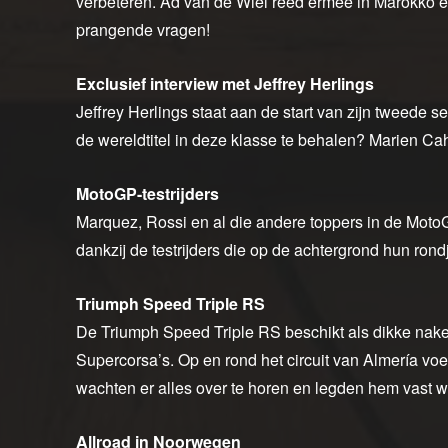
verbeteren. Ad van de Wiel reed ermee in Marokko en 
prangende vragen!
Exclusief interview met Jeffrey Herlings
Jeffrey Herlings staat aan de start van zijn tweede s
de wereldtitel in deze klasse te behalen? Marien C
MotoGP-testrijders
Marquez, Rossi en al die andere toppers in de MotoG
dankzij de testrijders die op de achtergrond hun ron
Triumph Speed Triple RS
De Triumph Speed Triple RS beschikt als dikke nak
Supercorsa’s. Op en rond het circuit van Almería vo
wachten er alles over te horen en legden hem vast 
Allroad in Noorwegen