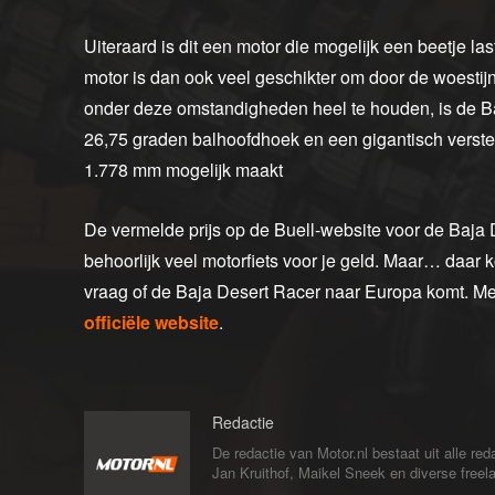
Uiteraard is dit een motor die mogelijk een beetje las
motor is dan ook veel geschikter om door de woestij
onder deze omstandigheden heel te houden, is de Ba
26,75 graden balhoofdhoek en een gigantisch verst
1.778 mm mogelijk maakt
De vermelde prijs op de Buell-website voor de Baja De
behoorlijk veel motorfiets voor je geld. Maar… daar 
vraag of de Baja Desert Racer naar Europa komt. Mee
officiële website
.
Redactie
De redactie van Motor.nl bestaat uit alle 
Jan Kruithof, Maikel Sneek en diverse freelan