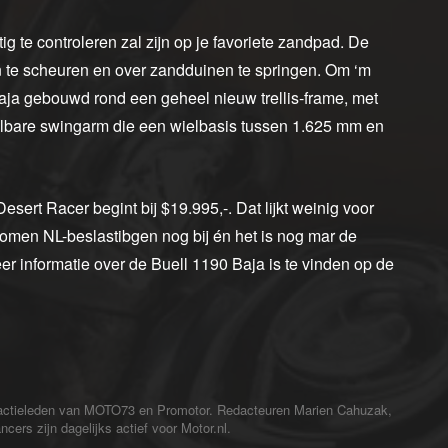
tig te controleren zal zijn op je favoriete zandpad. De
n te scheuren en over zandduinen te springen. Om ‘m
ja gebouwd rond een geheel nieuw trellis-frame, met
elbare swingarm die een wielbasis tussen 1.625 mm en
sert Racer begint bij $19.995,-. Dat lijkt weinig voor
komen NL-beslastibgen nog bij én het is nog mar de
r informatie over de Buell 1190 Baja is te vinden op de
redactieleden van MOTO73 en Promotor. Redacteuren Marien Cahuzak,
cers zijn dagelijks actief voor Motor.nl.