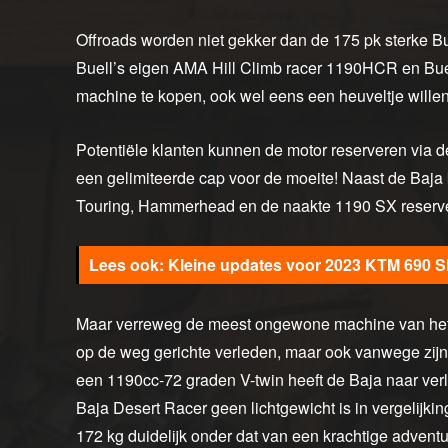
Offroads worden niet gekker dan de 175 pk sterke B
Buell’s eigen AMA Hill Climb racer 1190HCR en Buel
machine te kopen, ook wel eens een heuveltje wille
Potentiële klanten kunnen de motor reserveren via de
een gelimiteerde cap voor de moeite! Naast de Baja
Touring, Hammerhead en de naakte 1190 SX reserv
Kleine updates voor 2023 KTM 690 
Maar verreweg de meest ongewone machine van het ste
op de weg gerichte verleden, maar ook vanwege zij
een 1190cc-72 graden V-twin heeft de Baja naar ver
Baja Desert Racer geen lichtgewicht is in vergelijki
172 kg duidelijk onder dat van een krachtige adventu