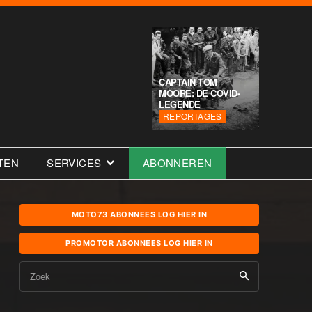
CAPTAIN TOM
MOORE: DE COVID-
LEGENDE
REPORTAGES
TEN
SERVICES
ABONNEREN
MOTO73 ABONNEES LOG HIER IN
PROMOTOR ABONNEES LOG HIER IN
Zoek