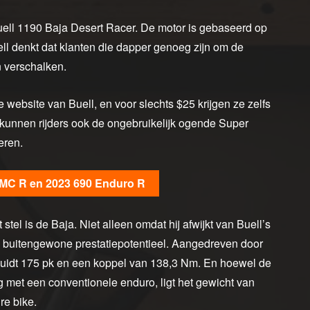
uell 1190 Baja Desert Racer. De motor is gebaseerd op
l denkt dat klanten die dapper genoeg zijn om de
n verschalken.
 website van Buell, en voor slechts $25 krijgen ze zelfs
 kunnen rijders ook de ongebruikelijk ogende Super
eren.
SMC R en 2023 690 Enduro R
l is de Baja. Niet alleen omdat hij afwijkt van Buell’s
n buitengewone prestatiepotentieel. Aangedreven door
luidt 175 pk en een koppel van 138,3 Nm. En hoewel de
ng met een conventionele enduro, ligt het gewicht van
re bike.