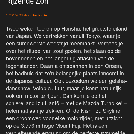
Rijzende Zon
door
Redactie
17/04/2023
Twee weken toeren op Honshū, het grootste eiland
van Japan. We vertrekken vanuit Tokyo, waar je
een sumoworstelwedstrijd meemaakt. Verbaas je
over het ritueel van zout gooien, het slaan op de
bovenbenen en het langdurig aftasten van de
tegenstander. Daarna ontspannen in een Onsen,
het badhuis dat zo’n belangrijke plaats inneemt in
de Japanse cultuur. Ook bezoeken we een geisha-
dansshow. Volop cultuur, maar je komt natuurlijk
ook om motor te rijden. Dan kom je op het
schiereiland Izu Hantō – met de Mazda Turnpike! –
helemaal aan je trekken. Of de Nishi Izu Skyline,
een droomweg voor elke motorrijder, met uitzicht
op de 3.776 m hoge Mount Fuji. Het is een
verpletterende ervaring om de perfecte symmetrie