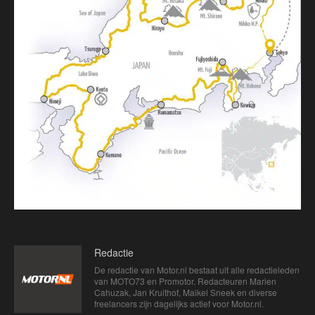
Redactie
De redactie van Motor.nl bestaat uit alle redactieleden
van MOTO73 en Promotor. Redacteuren Marien
Cahuzak, Jan Kruithof, Maikel Sneek en diverse
freelancers zijn dagelijks actief voor Motor.nl.