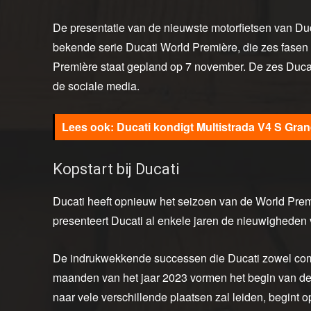
De presentatie van de nieuwste motorfietsen van Duc
bekende serie Ducati World Première, die zes fasen
Première staat gepland op 7 november. De zes Ducat
de sociale media.
Ducati kondigt Multistrada V4 S Gra
Kopstart bij Ducati
Ducati heeft opnieuw het seizoen van de World Pre
presenteert Ducati al enkele jaren de nieuwigheden
De indrukwekkende successen die Ducati zowel comm
maanden van het jaar 2023 vormen het begin van de o
naar vele verschillende plaatsen zal leiden, begint o