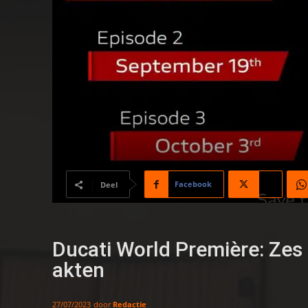
Facebook
X
Deel
Ducati World Première: Zes 
akten
door
Redactie
27/07/2023