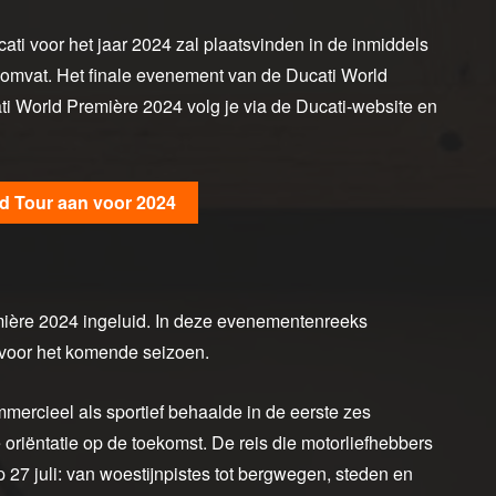
ati voor het jaar 2024 zal plaatsvinden in de inmiddels
 omvat. Het finale evenement van de Ducati World
i World Première 2024 volg je via de Ducati-website en
nd Tour aan voor 2024
mière 2024 ingeluid. In deze evenementenreeks
 voor het komende seizoen.
ercieel als sportief behaalde in de eerste zes
riëntatie op de toekomst. De reis die motorliefhebbers
p 27 juli: van woestijnpistes tot bergwegen, steden en