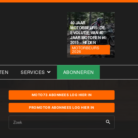
40 JAAR
MOTORBEURS: DE
EVOLUTIE VAN 40
JAAR MOTOREN #4:
2015 – HEDEN
MOTORBEURS
2026
TEN
SERVICES
ABONNEREN
MOTO73 ABONNEES LOG HIER IN
PROMOTOR ABONNEES LOG HIER IN
Zoek