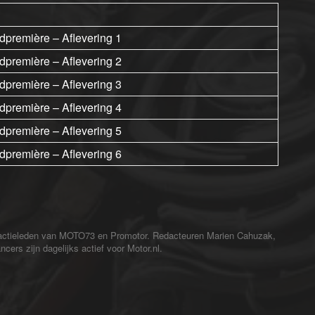
dpremière – Aflevering 1
dpremière – Aflevering 2
dpremière – Aflevering 3
dpremière – Aflevering 4
dpremière – Aflevering 5
dpremière – Aflevering 6
redactieleden van MOTO73 en Promotor. Redacteuren Marien Cahuzak,
cers zijn dagelijks actief voor Motor.nl.