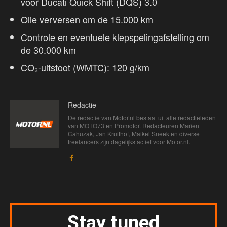
voor Ducati Quick Shift (DQS) 3.0
Olie verversen om de 15.000 km
Controle en eventuele klepspelingafstelling om
de 30.000 km
CO₂-uitstoot (WMTC): 120 g/km
Redactie
De redactie van Motor.nl bestaat uit alle redactieleden
van MOTO73 en Promotor. Redacteuren Marien
Cahuzak, Jan Kruithof, Maikel Sneek en diverse
freelancers zijn dagelijks actief voor Motor.nl.
Stay tuned