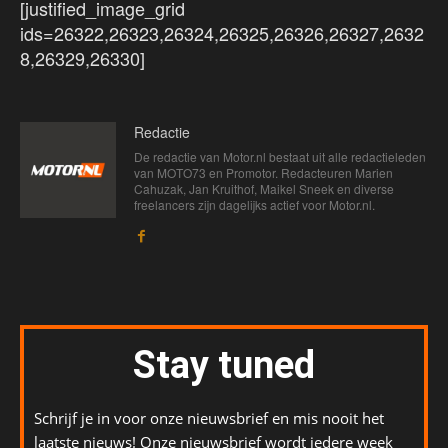
[justified_image_grid
ids=26322,26323,26324,26325,26326,26327,2632
8,26329,26330]
Redactie
De redactie van Motor.nl bestaat uit alle redactieleden
van MOTO73 en Promotor. Redacteuren Marien
Cahuzak, Jan Kruithof, Maikel Sneek en diverse
freelancers zijn dagelijks actief voor Motor.nl.
Stay tuned
Schrijf je in voor onze nieuwsbrief en mis nooit het
laatste nieuws! Onze nieuwsbrief wordt iedere week