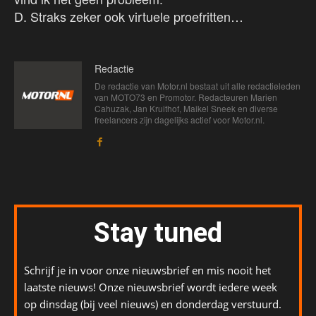
D. Straks zeker ook virtuele proefritten…
Redactie
De redactie van Motor.nl bestaat uit alle redactieleden
van MOTO73 en Promotor. Redacteuren Marien
Cahuzak, Jan Kruithof, Maikel Sneek en diverse
freelancers zijn dagelijks actief voor Motor.nl.
Stay tuned
Schrijf je in voor onze nieuwsbrief en mis nooit het
laatste nieuws! Onze nieuwsbrief wordt iedere week
op dinsdag (bij veel nieuws) en donderdag verstuurd.