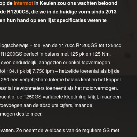
 op de
Intermot
in Keulen zou ons wachten beloond
e R1200GS, die we in de huidige vorm sinds 2013
n hun hand op een lijst specificaties weten te
 logischerwijs – toe, van de 1170cc R1200GS tot 1254cc
 R1200GS perfect in balans met 125 pk en 125 Nm,
g even onduidelijk, aangezien er enkel topvermogen
 134.1 pk bij 7.750 tpm – hetzelfde toerental als bij de
250 een vergelijkbare interne balans kent en het koppel
aantal newtonmeters toeneemt als het motorvermogen.
rucht of de 1250GS variabele kleptiming krijgt, maar een
 toevoegen aan de absolute cijfers, maar de
rmogen des te meer.
bevatten. Zo neemt de wielbasis van de reguliere GS met