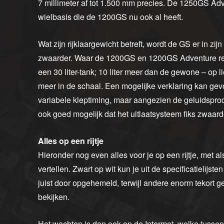
7 millimeter af tot 1.500 mm precies. De 1250GS A
wielbasis die de 1200GS nu ook al heeft.
Wat zijn rijklaargewicht betreft, wordt de GS er in zij
zwaarder. Waar de 1200GS en 1200GS Adventure resp
een 30 liter-tank; 10 liter meer dan de gewone – op 
meer in de schaal. Een mogelijke verklaring kan g
variabele kleptiming, maar aangezien de geluidsprod
ook goed mogelijk dat het uitlaatsysteem fiks zwaard
Alles op een rijtje
Hieronder nog even alles voor je op een rijtje, met al
vertellen. Zwart op wit kun je uit de specificatielij
juist door opgehemeld, terwijl andere enorm tekort ge
bekijken.
Het wachten is dan ook op de Intermot, welke tussen 