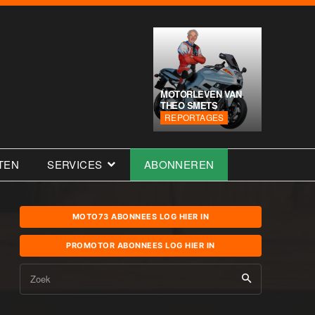
MOTORLEVEN VAN
THEO SMETS
REPORTAGES
TEN
SERVICES
ABONNEREN
MOTO73 ABONNEES LOG HIER IN
PROMOTOR ABONNEES LOG HIER IN
Zoek