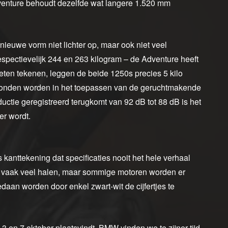
dventure behoudt dezelfde wat langere 1.520 mm
n nieuwe vorm niet lichter op, maar ook niet veel
ectievelijk 244 en 263 kilogram – de Adventure heeft
lieten tekenen, leggen de beide 1250s precies 5 kilo
evonden worden in het toepassen van de geruchtmakende
uctie geregistreerd terugkomt van 92 dB tot 88 dB is het
er wordt.
s kanttekening dat specificaties nooit het hele verhaal
sten vaak veel halen, maar sommige motoren worden er
daan worden door enkel zwart-wit de cijfertjes te
3 en 7 oktober plaatsvindt. BMW vinden we te zijner tijd