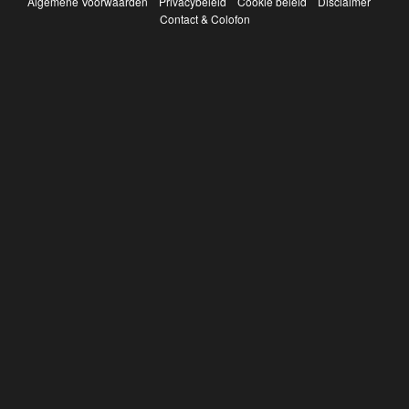
Algemene Voorwaarden
Privacybeleid
Cookie beleid
Disclaimer
Contact & Colofon