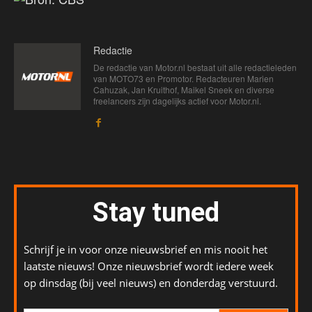
Redactie
De redactie van Motor.nl bestaat uit alle redactieleden
van MOTO73 en Promotor. Redacteuren Marien
Cahuzak, Jan Kruithof, Maikel Sneek en diverse
freelancers zijn dagelijks actief voor Motor.nl.
Stay tuned
Schrijf je in voor onze nieuwsbrief en mis nooit het
laatste nieuws! Onze nieuwsbrief wordt iedere week
op dinsdag (bij veel nieuws) en donderdag verstuurd.