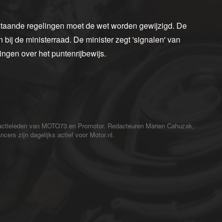
taande regelingen moet de wet worden gewijzigd. De
n bij de ministerraad. De minister zegt 'signalen' van
gen over het puntenrijbewijs.
redactieleden van MOTO73 en Promotor. Redacteuren Marien Cahuzak,
cers zijn dagelijks actief voor Motor.nl.