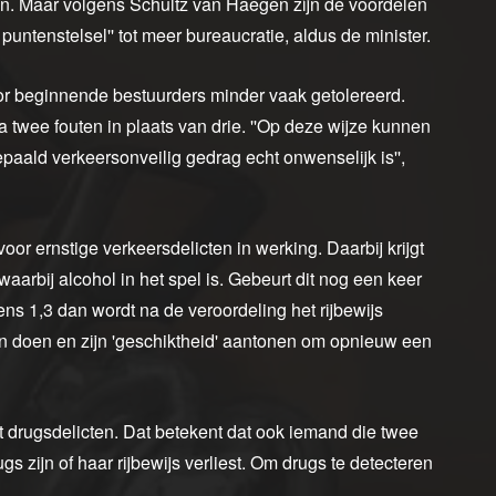
en. Maar volgens Schultz van Haegen zijn de voordelen
 puntenstelsel'' tot meer bureaucratie, aldus de minister.
or beginnende bestuurders minder vaak getolereerd.
na twee fouten in plaats van drie. ''Op deze wijze kunnen
epaald verkeersonveilig gedrag echt onwenselijk is'',
or ernstige verkeersdelicten in werking. Daarbij krijgt
waarbij alcohol in het spel is. Gebeurt dit nog een keer
ns 1,3 dan wordt na de veroordeling het rijbewijs
n doen en zijn 'geschiktheid' aantonen om opnieuw een
 drugsdelicten. Dat betekent dat ook iemand die twee
gs zijn of haar rijbewijs verliest. Om drugs te detecteren