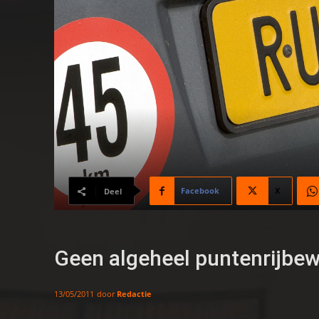
Facebook
X
Deel
Geen algeheel puntenrijbe
door
Redactie
13/05/2011