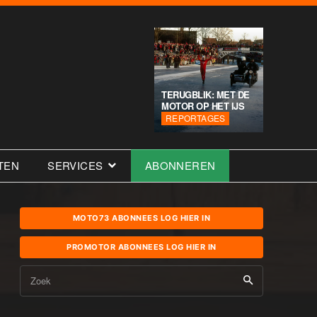
TERUGBLIK: MET DE
MOTOR OP HET IJS
REPORTAGES
TEN
SERVICES
ABONNEREN
MOTO73 ABONNEES LOG HIER IN
PROMOTOR ABONNEES LOG HIER IN
Zoek