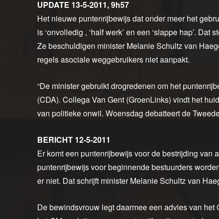
UPDATE 13-5-2011, 9h57
Het nieuwe puntenrijbewijs dat onder meer het gebrui
is ‘onvolledig , ‘half werk’ en een ‘slappe hap’. Da
Ze beschuldigen minister Melanie Schultz van Haege
regels asociale weggebruikers niet aanpakt.
“De minister gebruikt drogredenen om het puntenrijbe
(CDA). Collega Van Gent (GroenLinks) vindt het huid
van politieke onwil. Woensdag debatteert de Tweede
BERICHT 12-5-2011
Er komt een puntenrijbewijs voor de bestrijding van a
puntenrijbewijs voor beginnende bestuurders worden
er niet. Dat schrijft minister Melanie Schultz van H
De bewindsvrouw legt daarmee een advies van het Op