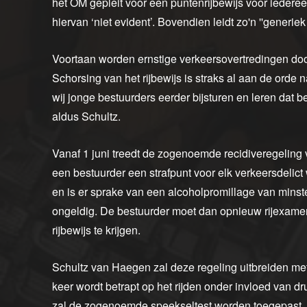
het OM gepleit voor een puntenrijbewijs voor iedere
hiervan ‘niet evident’. Bovendien leidt zo'n ''generiek
Voortaan worden ernstige verkeersovertredingen do
Schorsing van het rijbewijs is straks al aan de orde 
wij jonge bestuurders eerder bijsturen en leren dat b
aldus Schultz.
Vanaf 1 juni treedt de zogenoemde recidiveregeling vo
een bestuurder een strafpunt voor elk verkeersdelict 
en is er sprake van een alcoholpromillage van minste
ongeldig. De bestuurder moet dan opnieuw rijexame
rijbewijs te krijgen.
Schultz van Haegen zal deze regeling uitbreiden met
keer wordt betrapt op het rijden onder invloed van dru
zal de zogenoemde speekseltest worden toegepast.