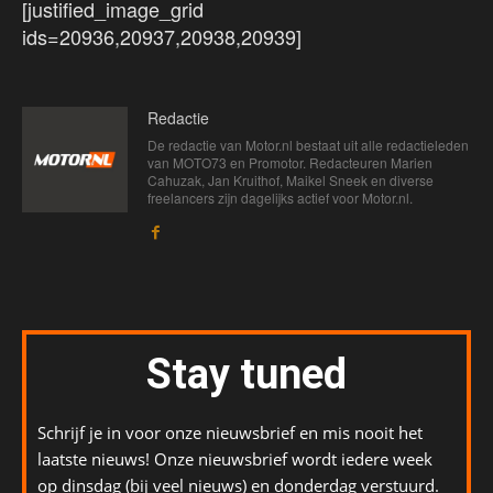
[justified_image_grid
ids=20936,20937,20938,20939]
Redactie
De redactie van Motor.nl bestaat uit alle redactieleden
van MOTO73 en Promotor. Redacteuren Marien
Cahuzak, Jan Kruithof, Maikel Sneek en diverse
freelancers zijn dagelijks actief voor Motor.nl.
Stay tuned
Schrijf je in voor onze nieuwsbrief en mis nooit het
laatste nieuws! Onze nieuwsbrief wordt iedere week
op dinsdag (bij veel nieuws) en donderdag verstuurd.