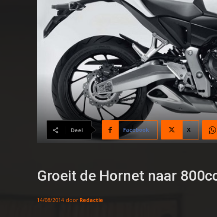
Facebook
X
Deel
Groeit de Hornet naar 800c
door
Redactie
14/08/2014