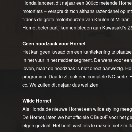
Honda lanceert dit najaar een 800cc metende Hornet.
motorfiets – verspreidt zich althans razendsnel op in
tijdens de grote motorbeurzen van Keulen of Milaan. 
Hornet beter partij kunnen bieden aan Kawasaki’s
Geen noodzaak voor Hornet
Het kan geen kwaad om een kanttekening te plaatsen b
in het vuur in het middensegment. De wens voor een
leven, maar de noodzaak is niet direct aanwezig. 
programma. Daarin zit ook een complete NC-serie. H
cc. We zullen dit najaar dus wel zien.
Wilde Hornet
Als Honda de nieuwe Hornet een wilde styling meegee
De Hornet, laten we het officiële CB600F voor het gem
eigen gezicht. Het heeft vast iets te maken met zijn