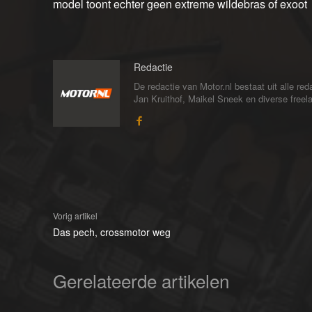
model toont echter geen extreme wildebras of exoot
Redactie
De redactie van Motor.nl bestaat uit alle 
Jan Kruithof, Maikel Sneek en diverse freelan
Vorig artikel
Das pech, crossmotor weg
Gerelateerde artikelen