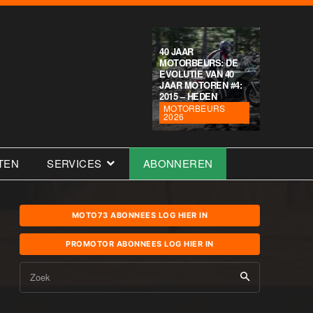
40 JAAR
MOTORBEURS: DE
EVOLUTIE VAN 40
JAAR MOTOREN #4:
2015 – HEDEN
MOTORBEURS
2026
TEN
SERVICES
ABONNEREN
MOTO73 ABONNEES LOG HIER IN
PROMOTOR ABONNEES LOG HIER IN
Zoek