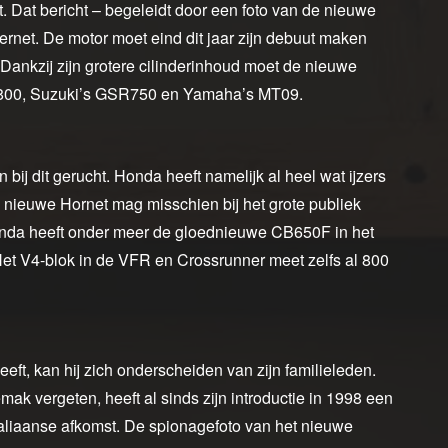
 Dat bericht – begeleidt door een foto van de nieuwe
ternet. De motor moet eind dit jaar zijn debuut maken
Dankzij zijn grotere cilinderinhoud moet de nieuwe
 Z800, Suzuki’s GSR750 en Yamaha’s MT09.
ij dit gerucht. Honda heeft namelijk al heel wat ijzers
 nieuwe Hornet mag misschien bij het grote publiek
Honda heeft onder meer de gloednieuwe CB650F in het
et V4-blok in de VFR en Crossrunner meet zelfs al 800
ft, kan hij zich onderscheiden van zijn familieleden.
ak vergeten, heeft al sinds zijn introductie in 1998 een
 Italiaanse afkomst. De spionagefoto van het nieuwe