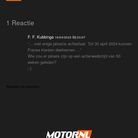
1 Reactie
F. F. Kubbinga
16/04/2025 Bij 03:07
“… met enige jaloezie achterlaat. Tot 30 april 2024 kunnen
Franse klanten deelnemen …”
Wie zou er jaloers zijn op een actie/wedstrijd van 50
weken geleden?
;-}
Reacties zijn gesloten.