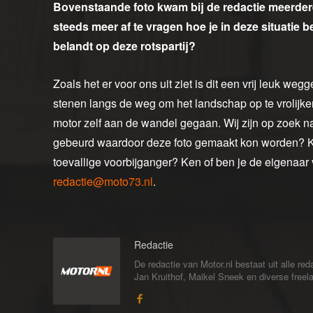
Bovenstaande foto kwam bij de redactie meerde
steeds meer af te vragen hoe je in deze situatie 
belandt op deze rotspartij?
Zoals het er voor ons uit ziet is dit een vrij leuk weg
stenen langs de weg om het landschap op te vrolijken.
motor zelf aan de wandel gegaan. Wij zijn op zoek na
gebeurd waardoor deze foto gemaakt kon worden? Kon
toevallige voorbijganger? Ken of ben je de eigenaar
redactie@moto73.nl
.
Redactie
De redactie van Motor.nl bestaat uit alle 
Jan Kruithof, Maikel Sneek en diverse freelan