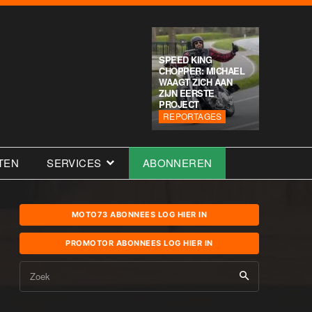
SPEED KING
CHOPPER: MICHAEL
WAAGT ZICH AAN
ZIJN EERSTE
PROJECT
REPORTAGES
TEN
SERVICES
ABONNEREN
MOTO73 ABONNEES LOG HIER IN
PROMOTOR ABONNEES LOG HIER IN
Zoek