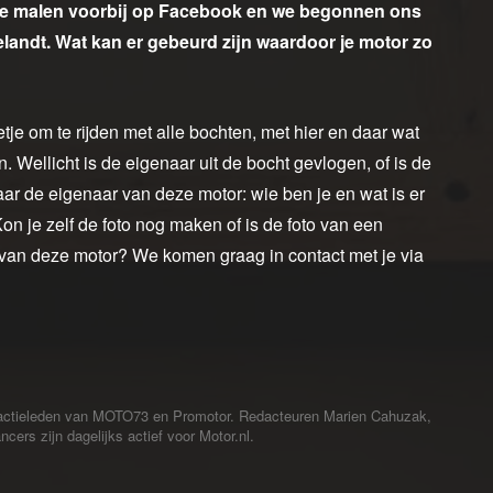
re malen voorbij op Facebook en we begonnen ons
belandt. Wat kan er gebeurd zijn waardoor je motor zo
getje om te rijden met alle bochten, met hier en daar wat
 Wellicht is de eigenaar uit de bocht gevlogen, of is de
ar de eigenaar van deze motor: wie ben je en wat is er
 je zelf de foto nog maken of is de foto van een
 van deze motor? We komen graag in contact met je via
redactieleden van MOTO73 en Promotor. Redacteuren Marien Cahuzak,
cers zijn dagelijks actief voor Motor.nl.