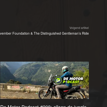
Volgend artikel
vember Foundation & The Distinguished Gentleman’s Ride
De Motor Podcast #208: alleen de jungle