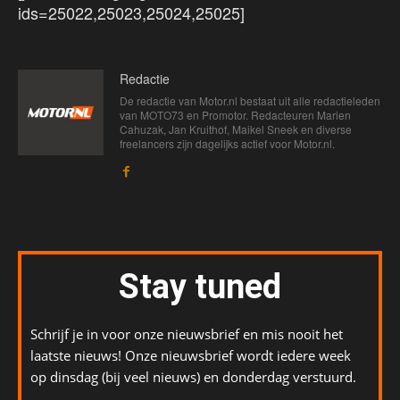
ids=25022,25023,25024,25025]
Redactie
De redactie van Motor.nl bestaat uit alle redactieleden
van MOTO73 en Promotor. Redacteuren Marien
Cahuzak, Jan Kruithof, Maikel Sneek en diverse
freelancers zijn dagelijks actief voor Motor.nl.
Stay tuned
Schrijf je in voor onze nieuwsbrief en mis nooit het
laatste nieuws! Onze nieuwsbrief wordt iedere week
op dinsdag (bij veel nieuws) en donderdag verstuurd.