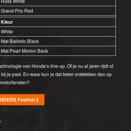
Ross White
Grand Prix Red
Kleur
White
Mat Ballistic Black
Mat Pearl Morion Back
hnologie van Honda’s line-up. Of je nu al jaren rijdt of
t bij je past. En waar kun je dat beter ontdekken dan op
 motorfanaten?
RIDERS Festival 2
.