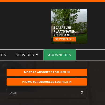
SCABREUZE
PLAATSNAMEN:
KRUISHAAR
REPORTAGES
TEN
SERVICES
ABONNEREN
MOTO73 ABONNEES LOG HIER IN
PROMOTOR ABONNEES LOG HIER IN
Zoek