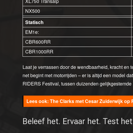
XL750 Transalp
NX500
Statisch
EM1e:
CBR600RR
CBR1000RR
Laat je verrassen door de wendbaarheid, kracht en tec
net begint met motorrijden – er is altijd een model da
RIDERS Festival, tussen duizenden gelijkgestemde
The Clarks met Cesar Zuiderwijk op 
Beleef het. Ervaar het. Test het