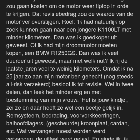
zou gaan kosten om de motor weer tiptop in orde
te krijgen. Dat revisiebedrag zou de waarde van de
motor ver overstijgen. Roel: ‘Ik had natuurlijk op
zoek kunnen gaan naar een jongere K1100LT met
minder kilometers. Dan was ik goedkoper uit
geweest. Of ik had mijn droommotor moeten
kopen, een BMW R1250GS. Dan was ik veel
duurder uit geweest, maar met welk nut? Ik rij de
laatste jaren veel te weinig kilometers. Omdat ik na
25 jaar zo aan mijn motor ben gehecht (nog steeds
all-risk verzekerd) besloot ik tot revisie. Wel in twee
delen, dan leek het minder erg en met
toestemming van mijn vrouw. ‘Het is jouw kindje’,
zei ze en daar heeft ze wel een beetje gelijk in.
Remsysteem, bedrading, voorvorkkeerringen,
balhoofdlagers, (gescheurde) kroonplaat, cardan,
etc. Wat vervangen moest worden werd
vervangen, de uitlaat werd gelast. En eindelijk, ik