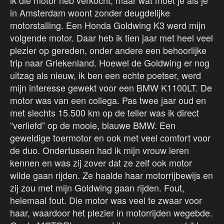
ik die motor heb verkocht, maar wat moet je als je
in Amsterdam woont zonder deugdelijke
motorstalling. Een Honda Goldwing K3 werd mijn
volgende motor. Daar heb ik tien jaar met heel veel
plezier op gereden, onder andere een behoorlijke
trip naar Griekenland. Hoewel de Goldwing er nog
uitzag als nieuw, ik ben een echte poetser, werd
mijn interesse gewekt voor een BMW K1100LT. De
motor was van een collega. Pas twee jaar oud en
met slechts 15.500 km op de teller was ik direct
“verliefd” op de mooie, blauwe BMW. Een
geweldige toermotor en ook met veel comfort voor
de duo. Ondertussen had ik mijn vrouw leren
kennen en was zij zover dat ze zelf ook motor
wilde gaan rijden. Ze haalde haar motorrijbewijs en
zij zou met mijn Goldwing gaan rijden. Fout,
helemaal fout. Die motor was veel te zwaar voor
haar, waardoor het plezier in motorrijden wegebde.