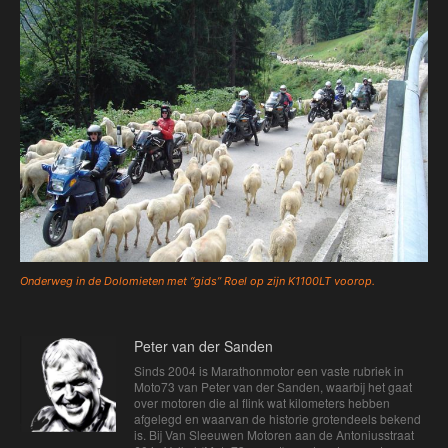
Onderweg in de Dolomieten met “gids” Roel op zijn K1100LT voorop.
Peter van der Sanden
Sinds 2004 is Marathonmotor een vaste rubriek in
Moto73 van Peter van der Sanden, waarbij het gaat
over motoren die al flink wat kilometers hebben
afgelegd en waarvan de historie grotendeels bekend
is. Bij Van Sleeuwen Motoren aan de Antoniusstraat