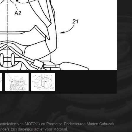
redactieleden van MOTO73 en Promotor. Redacteuren Marien Cahuzak,
cers zijn dagelijks actief voor Motor.nl.