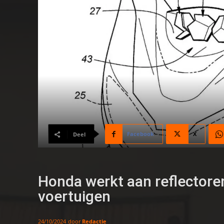
Facebook
X
Deel
Honda werkt aan reflectore
voertuigen
door
Redactie
24/10/2024