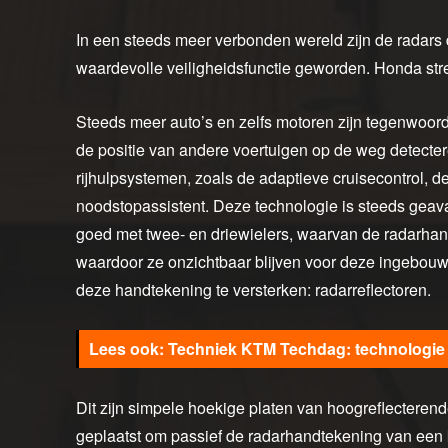
In een steeds meer verbonden wereld zijn de radars 
waardevolle veiligheidsfunctie geworden. Honda stre
Steeds meer auto’s en zelfs motoren zijn tegenwoordi
de positie van andere voertuigen op de weg detect
rijhulpsystemen, zoals de adaptieve cruisecontrol, 
noodstopassistent. Deze technologie is steeds geav
goed met twee- en driewielers, waarvan de radarhan
waardoor ze onzichtbaar blijven voor deze ingebouw
deze handtekening te versterken: radarreflectoren.
Techniek KTM Techdag: technologie 
Dit zijn simpele hoekige platen van hoogreflecteren
geplaatst om passief de radarhandtekening van een 