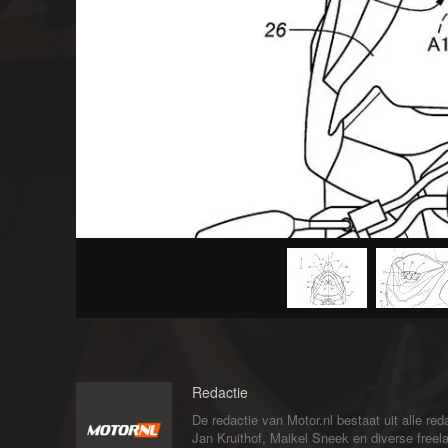
Redactie
De redactie van Motor.nl bestaat uit alle 
Jan Kruithof, Maikel Sneek en diverse freelan