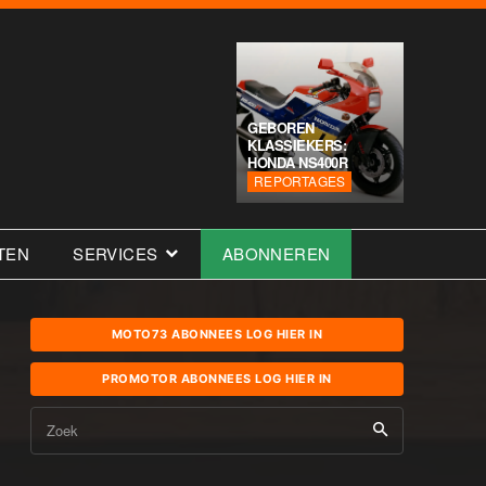
GEBOREN
KLASSIEKERS:
HONDA NS400R
REPORTAGES
TEN
SERVICES
ABONNEREN
MOTO73 ABONNEES LOG HIER IN
PROMOTOR ABONNEES LOG HIER IN
Zoek