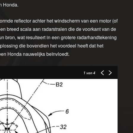
an Honda.
ormde reflector achter het windscherm van een motor (of
 een breed scala aan radarstralen die de voorkant van de
n bron, wat resulteert in een grotere radarhandtekening
ossing die bovendien het voordeel heeft dat het
 een Honda nauwelijks beïnvloedt.
1
van 4