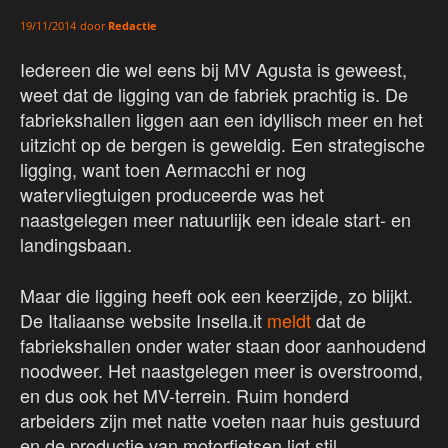
door
Redactie
19/11/2014
Iedereen die wel eens bij MV Agusta is geweest,
weet dat de ligging van de fabriek prachtig is. De
fabriekshallen liggen aan een idyllisch meer en het
uitzicht op de bergen is geweldig. Een strategische
ligging, want toen Aermacchi er nog
watervliegtuigen produceerde was het
naastgelegen meer natuurlijk een ideale start- en
landingsbaan.
Maar die ligging heeft ook een keerzijde, zo blijkt.
De Italiaanse website Insella.it
meldt
dat de
fabriekshallen onder water staan door aanhoudend
noodweer. Het naastgelegen meer is overstroomd,
en dus ook het MV-terrein. Ruim honderd
arbeiders zijn met natte voeten naar huis gestuurd
en de productie van motorfietsen ligt stil.