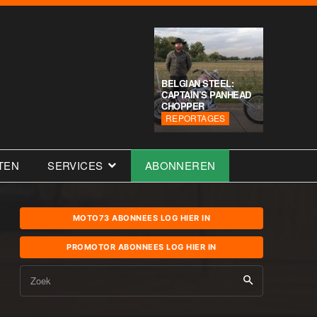
BELGIAN STEEL:
CAPTAIN’S PANHEAD
CHOPPER
REPORTAGES
TEN
SERVICES
ABONNEREN
MOTO73 ABONNEES LOG HIER IN
PROMOTOR ABONNEES LOG HIER IN
Zoek