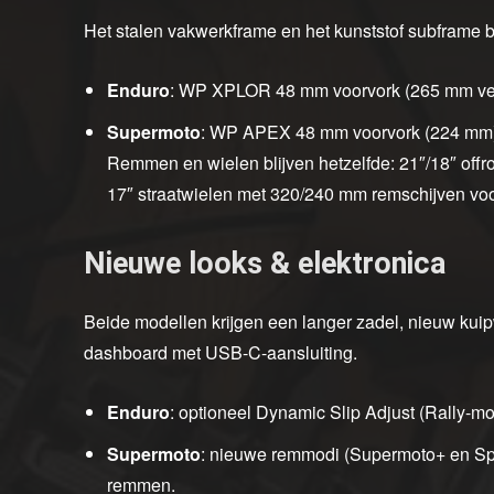
Het stalen vakwerkframe en het kunststof subframe bl
Enduro
: WP XPLOR 48 mm voorvork (265 mm ve
Supermoto
: WP APEX 48 mm voorvork (224 mm)
Remmen en wielen blijven hetzelfde: 21″/18″ off
17″ straatwielen met 320/240 mm remschijven vo
Nieuwe looks & elektronica
Beide modellen krijgen een langer zadel, nieuw kui
dashboard met USB-C-aansluiting.
Enduro
: optioneel Dynamic Slip Adjust (Rally-mo
Supermoto
: nieuwe remmodi (Supermoto+ en Spo
remmen.