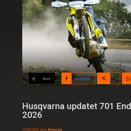
Facebook
X
Deel
Husqvarna updatet 701 End
2026
door
Redactie
17/09/2025