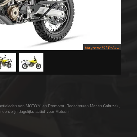
Husqvarna 701 Enduro.
redactieleden van MOTO73 en Promotor. Redacteuren Marien Cahuzak,
cers zijn dagelijks actief voor Motor.nl.