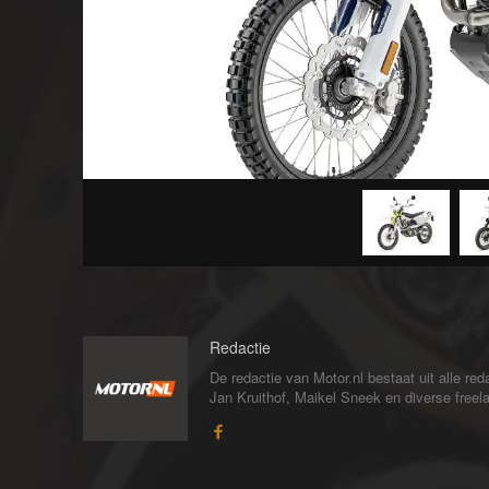
Redactie
De redactie van Motor.nl bestaat uit alle 
Jan Kruithof, Maikel Sneek en diverse freelan