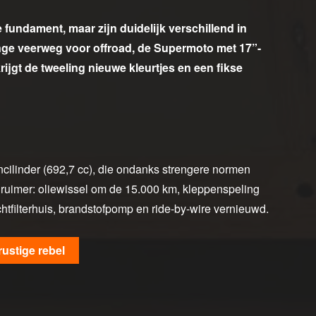
fundament, maar zijn duidelijk verschillend in
ange veerweg voor offroad, de Supermoto met 17”-
rijgt de tweeling nieuwe kleurtjes en een fikse
cilinder (692,7 cc), die ondanks strengere normen
n ruimer: oliewissel om de 15.000 km, kleppenspeling
chtfilterhuis, brandstofpomp en ride-by-wire vernieuwd.
ustige rebel