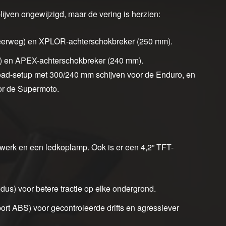
ijven ongewijzigd, maar de vering is herzien:
erweg) en XPLOR-achterschokbreker (250 mm).
 en APEX-achterschokbreker (240 mm).
road-setup met 300/240 mm schijven voor de Enduro, en
or de Supermoto.
pwerk en een ledkoplamp. Ook is er een 4,2” TFT-
dus) voor betere tractie op elke ondergrond.
rt ABS) voor gecontroleerde drifts en agressiever