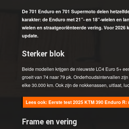
De 701 Enduro en 701 Supermoto delen hetzelfde 
karakter: de Enduro met 21”- en 18”-wielen en l
wielen en straatgeoriënteerde vering. Voor 2026 k
update.
Sterker blok
Beide modellen krijgen de nieuwste LC4 Euro 5+ een
groeit van 74 naar 79 pk. Onderhoudsintervallen zij
elke 30.000 km. Ook zijn de nokkenassen, uitlaat, lu
Eerste test 2025 KTM 390 Enduro R: r
Frame en vering